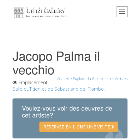
Accueil
Le musée
Renseignements
Histoire
Jacopo Palma il
Événements et expositions
vecchio
L' avis des visiteurs
Accueil
>
Explorer la Galerie
>
Les Artistes
Contact
Emplacement:
Salle duTitien et de Sebastiano del Piombo
,
Explorer la Galerie
Réserver
Voulez-vous voir des oeuvres de
Visite virtuelle
cet artiste?
Les Oeuvres
RÉSERVEZ EN LIGNE UNE VISITE
Les Salles