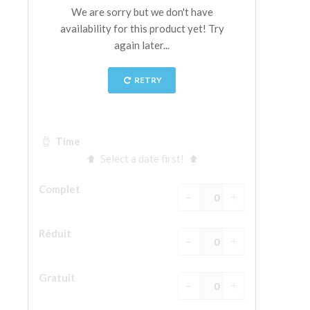
La tour d'Arnolfo
Le Corridor de Vasari
Le Palazzo Vecchio
Santa Maria Novella
la Basilique de Santa Croce
Réserver
Réserver une visite guidée
Les billets coupe-file
FR
ENGLISH
中文
DEUTSCH
FRANÇAIS