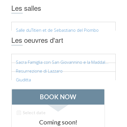
Les salles
Les Artistes
Les nouvelles salles
Les autres Musées
Salle duTitien et de Sebastiano del Piombo
Le Musée national du Bargello
Les oeuvres d'art
Galerie de l'Académie
La Galerie Palatine
Sacra Famiglia con San Giovannino e la Maddal...
Les Chapelles Médicis
Resurrezione di Lazzaro
Le Musée de San Marco
Giuditta
Musée Archéologique
Opificio delle Pietre Dure
Le Musée Galilée
Le Jardin de Boboli