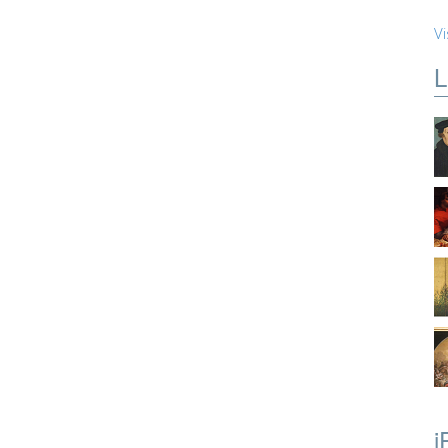
Vi
L
i