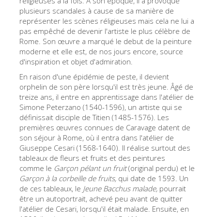
réligieuses à la fois. À son époque, il a provoqué
plusieurs scandales à cause de sa manière de
Les Artistes
représenter les scènes réligieuses mais cela ne lui a
Les nouvelles salles
pas empêché de devenir l'artiste le plus célèbre de
Rome. Son œuvre a marqué le debut de la peinture
Les autres Musées
moderne et elle est, de nos jours encore, source
d'inspiration et objet d'admiration.
Le Musée national du Bargello
En raison d'une épidémie de peste, il devient
Galerie de l'Académie
orphelin de son père lorsqu'il est très jeune. Âgé de
treize ans, il entre en apprentissage dans l'atélier de
La Galerie Palatine
Simone Peterzano (1540-1596), un artiste qui se
Les Chapelles Médicis
définissait disciple de Titien (1485-1576). Les
premières œuvres connues de Caravage datent de
Le Musée de San Marco
son séjour à Rome, où il entra dans l'atélier de
Giuseppe Cesari (1568-1640). Il réalise surtout des
Musée Archéologique
tableaux de fleurs et fruits et des peintures
Opificio delle Pietre Dure
comme le
Garçon pélant un fruit
(original perdu) et le
Garçon à la corbeille de fruits,
qui date de 1593. Un
Le Musée Galilée
de ces tableaux, le
Jeune Bacchus malade,
pourrait
être un autoportrait, achevé peu avant de quitter
Le Jardin de Boboli
l'atélier de Cesari, lorsqu'il était malade. Ensuite, en