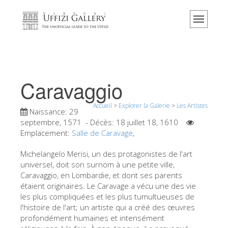
Accueil
Le musée
Renseignements
Histoire
Caravaggio
Événements et expositions
Accueil
>
Explorer la Galerie
>
Les Artistes
L' avis des visiteurs
Naissance:
29
septembre, 1571
- Décès:
18 juillet 18, 1610
Contact
Emplacement:
Salle de Caravage
,
Explorer la Galerie
Michelangelo Merisi, un des protagonistes de l'art
universel, doit son surnom à une petite ville,
Réserver
Caravaggio, en Lombardie, et dont ses parents
Visite virtuelle
étaient originaires. Le Caravage a vécu une des vie
les plus compliquées et les plus tumultueuses de
Les Oeuvres
l'histoire de l'art; un artiste qui a créé des œuvres
profondément humaines et intensément
Les Salles