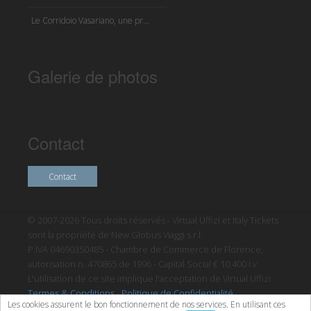
Le Corridoio Vasariano, une pr...
Galerie de photos
Contact
Contact
© 2007-2026 Tous droits réservés - Virtual Uffizi et Italy Tickets
sont la propriété de New Globus Viaggi s.r.l.
P.IVA 04690350485 - Chambre de Commerce de Florence,
autorisation n. 470865 de 1996 - Capital Social € 10.400 i.v.
L'utilisation de ce site implique l'acceptation de Virtual Uffizi
Termes & Conditions
-
Politique de Confidentialité
Les cookies assurent le bon fonctionnement de nos services. En utilisant ces