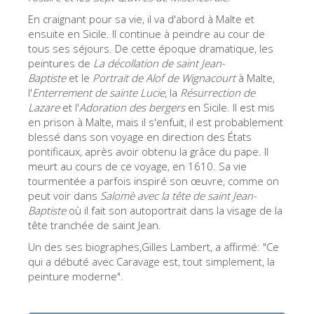
ESPAÑOL
En craignant pour sa vie, il va d'abord à Malte et
ensuite en Sicile. Il continue à peindre au cour de
tous ses séjours. De cette époque dramatique, les
peintures de
La décollation de saint Jean-
Baptiste
et le
Portrait de
Alof de Wignacourt
à Malte,
l'
Enterrement de sainte Lucie
, la
Résurrection de
Lazare
et l'
Adoration des bergers
en Sicile. Il est mis
en prison à Malte, mais il s'enfuit, il est probablement
blessé dans son voyage en direction des États
pontificaux, après avoir obtenu la grâce du pape. Il
meurt au cours de ce voyage, en 1610. Sa vie
tourmentée a parfois inspiré son œuvre, comme on
peut voir dans
Salomè avec la tête de saint Jean-
Baptiste
où il fait son autoportrait dans la visage de la
tête tranchée de saint Jean.
Un des ses biographes,Gilles Lambert, a affirmé: "Ce
qui a débuté avec Caravage est, tout simplement, la
peinture moderne".