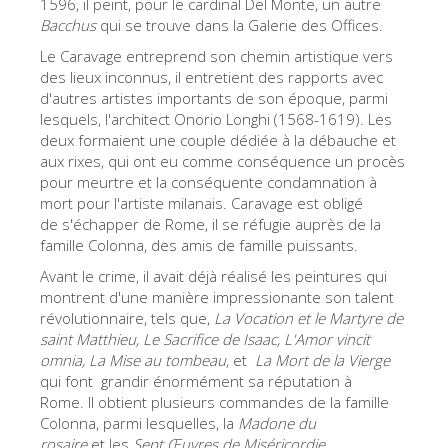
1596, il peint, pour le cardinal Del Monte, un autre
La tour d'Arnolfo
Bacchus
qui se trouve dans la Galerie des Offices.
Le Corridor de Vasari
Le Caravage entreprend son chemin artistique vers
des lieux inconnus, il entretient des rapports avec
Le Palazzo Vecchio
d'autres artistes importants de son époque, parmi
Santa Maria Novella
lesquels, l'architect Onorio Longhi (1568-1619). Les
deux formaient une couple dédiée à la débauche et
la Basilique de Santa Croce
aux rixes, qui ont eu comme conséquence un procès
pour meurtre et la conséquente condamnation à
Réserver
mort pour l'artiste milanais. Caravage est obligé
Réserver une visite guidée
de s'échapper de Rome, il se réfugie auprès de la
famille Colonna, des amis de famille puissants.
Les billets coupe-file
Avant le crime, il avait déjà réalisé les peintures qui
FR
montrent d'une manière impressionante son talent
révolutionnaire, tels que,
La Vocation et le Martyre de
ENGLISH
saint Matthieu, Le Sacrifice de Isaac, L'
Amor vincit
omnia, La Mise au tombeau
, et
La
Mort de la Vierge
中文
qui font grandir énormément sa réputation à
DEUTSCH
Rome. Il obtient plusieurs commandes de la famille
Colonna, parmi lesquelles, la
Madone du
FRANÇAIS
rosaire
et les
Sept Œuvres de Miséricordie.