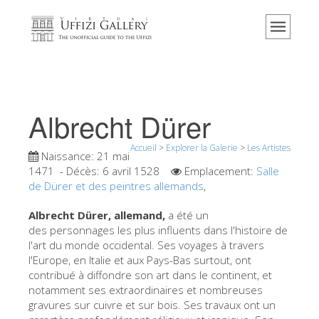
Accueil
Le musée
Renseignements
Histoire
Albrecht Dürer
Événements et expositions
Accueil
>
Explorer la Galerie
>
Les Artistes
L' avis des visiteurs
Naissance:
21 mai
1471
- Décès:
6 avril 1528
Emplacement:
Salle
Contact
de Dürer et des peintres allemands
,
Explorer la Galerie
Albrecht Dürer, allemand,
a été un
des personnages les plus influents dans l'histoire de
Réserver
l'art du monde occidental. Ses voyages à travers
Visite virtuelle
l'Europe, en Italie et aux Pays-Bas surtout, ont
contribué à diffondre son art dans le continent, et
Les Oeuvres
notamment ses extraordinaires et nombreuses
gravures sur cuivre et sur bois. Ses travaux ont un
Les Salles