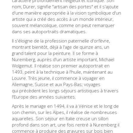
caractère profondément réligieux et iconique. Son
nom, Dürer, signifie "artisan des portes" et il s'ajoute
Les Artistes
d'une manière appropriée à la vision symbolique d'un
Les nouvelles salles
artiste qui a créé des accès à un monde intérieur,
souvent mélancolique, comme on peut remarquer
Les autres Musées
dans ses autoportraits dramatiques.
Le Musée national du Bargello
Il s'éloigne de la profession paternelle d'orfèvre,
montrant bienitôt, dèjà à l'age de quinze ans, un
Galerie de l'Académie
grand talent pour la peinture. Il se forme à
Nuremberg, auprès d'un artiste important, Michael
La Galerie Palatine
Wolgemut. Il réalise son premier autoportrait en
Les Chapelles Médicis
1493, peint à la technique à l'huile, maintenant au
Louvre. Très jeune, il commence à voyager en
Le Musée de San Marco
Allemagne, Suisse et aux Pays-Bas; voyages
qui précèdent les longs séjours artistiques à travers
Musée Archéologique
l'Europe des années suivantes.
Opificio delle Pietre Dure
Après le mariage en 1494, il va à Vénise et le long de
son chemin, sur les Alpes, il réalise de nombreuses
Le Musée Galilée
aquarelles. Son séjour en Italie creuse un sillon
Le Jardin de Boboli
profond dans son art, une fois rentré à Nuremberg il
commence à produire des gravures sur bois bien