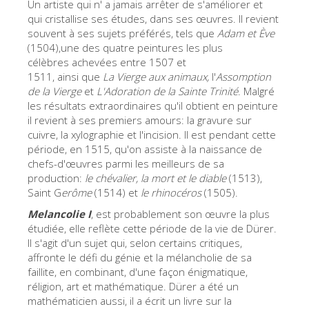
Un artiste qui n' a jamais arrêter de s'améliorer et
ESPAÑOL
qui cristallise ses études, dans ses œuvres. Il revient
souvent à ses sujets préférés, tels que
Adam et
Ève
(1504),une des quatre peintures les plus
célèbres achevées entre 1507 et
1511, ainsi que
La Vierge aux animaux,
l'
Assomption
de la Vierge
et
L'
Adoration de la Sainte Trinité
. Malgré
les résultats extraordinaires qu'il obtient en peinture
il revient à ses premiers amours: la gravure sur
cuivre, la xylographie et l'incision. Il est pendant cette
période, en 1515, qu'on assiste à la naissance de
chefs-d'œuvres parmi les meilleurs de sa
production:
le chévalier
, la mort et le diable
(1513),
Saint G
erôme
(1514) et
le
rhinocéros
(1505).
Melancolie I
, est probablement son œuvre la plus
étudiée, elle reflète cette période de la vie de Dürer.
Il s'agit d'un sujet qui, selon certains critiques,
affronte le défi du génie et la mélancholie de sa
faillite, en combinant, d'une façon énigmatique,
réligion, art et mathématique. Dürer a été un
mathématicien aussi, il a écrit un livre sur la