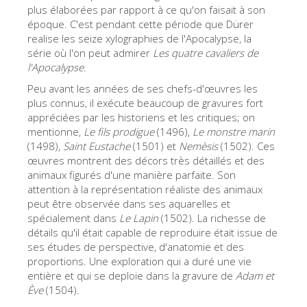
La tour d'Arnolfo
plus élaborées par rapport à ce qu'on faisait à son
époque. C'est pendant cette période que Dürer
Le Corridor de Vasari
realise les seize xylographies de l'Apocalypse, la
série où l'on peut admirer
Les quatre cavaliers de
Le Palazzo Vecchio
l'Apocalypse.
Santa Maria Novella
Peu avant les années de ses chefs-d'œuvres les
plus connus, il exécute beaucoup de gravures fort
la Basilique de Santa Croce
appréciées par les historiens et les critiques; on
Réserver
mentionne,
Le fils prodigue
(1496),
Le monstre marin
(1498),
Saint Eustache
(1501) et
Nemèsis
(1502). Ces
Réserver une visite guidée
œuvres montrent des décors très détaillés et des
animaux figurés d'une manière parfaite. Son
Les billets coupe-file
attention à la représentation réaliste des animaux
FR
peut être observée dans ses aquarelles et
spécialement dans
Le Lapin
(1502). La richesse de
ENGLISH
détails qu'il était capable de reproduire était issue de
ses études de perspective, d'anatomie et des
中文
proportions. Une exploration qui a duré une vie
DEUTSCH
entière et qui se deploie dans la gravure de
Adam et
Ève
(1504).
FRANÇAIS