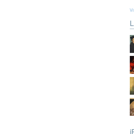
Vi
L
i