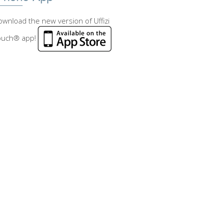
wnload the new version of Uffizi
ouch® app!