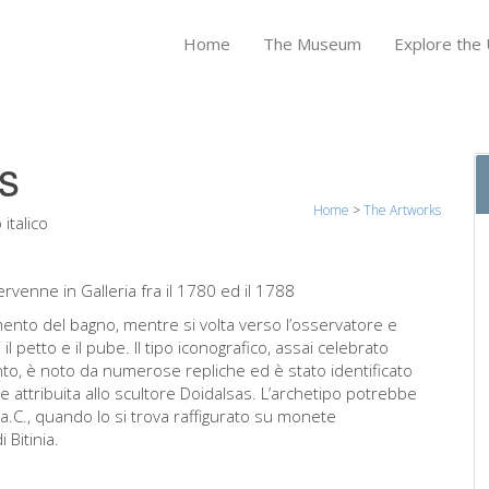
Home
The Museum
Explore the U
as
Home
>
The Artworks
italico
rvenne in Galleria fra il 1780 ed il 1788
ento del bagno, mentre si volta verso l’osservatore e
petto e il pube. Il tipo iconografico, assai celebrato
mento, è noto da numerose repliche ed è stato identificato
 e attribuita allo scultore Doidalsas. L’archetipo potrebbe
 a.C., quando lo si trova raffigurato su monete
 Bitinia.