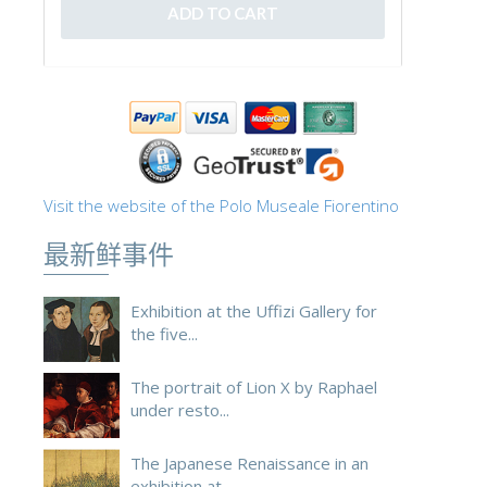
ESPAÑOL
Visit the website of the Polo Museale Fiorentino
最新鲜事件
Exhibition at the Uffizi Gallery for
the five...
The portrait of Lion X by Raphael
under resto...
The Japanese Renaissance in an
exhibition at ...