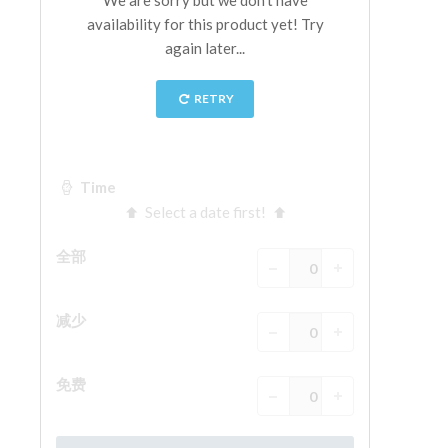
The Arnolfo\'s tower
Vasari Corridor
旧宫
圣母玛利亚
圣十字教堂
现在预定
预约导游
Only Tickets Fast Track Entrance
ZH
ENGLISH
中文
DEUTSCH
FRANÇAIS