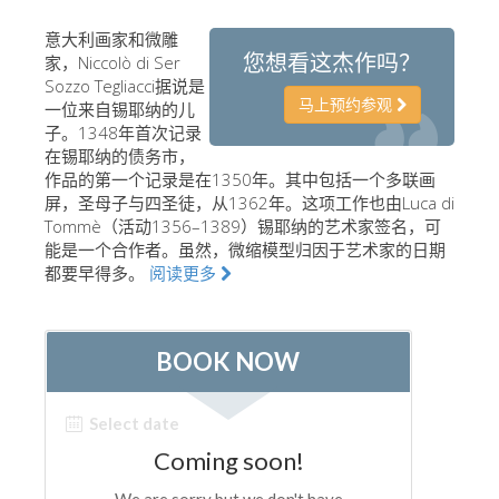
艺术家
意大利画家和微雕
您想看这杰作吗？
家，Niccolò di Ser
新展示室厅
Sozzo Tegliacci据说是
佛罗伦萨博物馆
马上预约参观
一位来自锡耶纳的儿
子。1348年首次记录
巴杰罗美术馆
在锡耶纳的债务市，
作品的第一个记录是在1350年。其中包括一个多联画
学院美术馆
屏，圣母子与四圣徒，从1362年。这项工作也由Luca di
巴拉丁画廊
Tommè（活动1356–1389）锡耶纳的艺术家签名，可
能是一个合作者。虽然，微缩模型归因于艺术家的日期
美第奇教堂
都要早得多。
阅读更多
圣马可博物馆
考古学博物馆
宝石加工博物馆
伽利略博物馆
Boboli Gardens