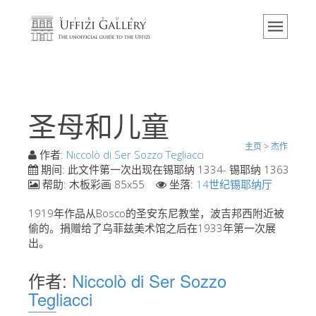
主页
博物馆
信息
历史
圣母和儿童
活动 & 展览
主页
>
杰作
游客的评论
作者:
Niccolò di Ser Sozzo Tegliacci
期间:
此文件第一次出现在锡耶纳 1334- 锡耶纳 1363
联系我们
帮助:
木板彩画 85x55
坐落:
14世纪锡耶纳厅
参观乌菲兹
1919年作品从Bosco的圣安东尼教堂，波吉邦西附近被
偷的。捐赠给了乌菲兹美术馆之后在1933年第一次展
现在预定
出。
虚拟之旅
作者:
Niccolò di Ser Sozzo
杰作
Tegliacci
展示室