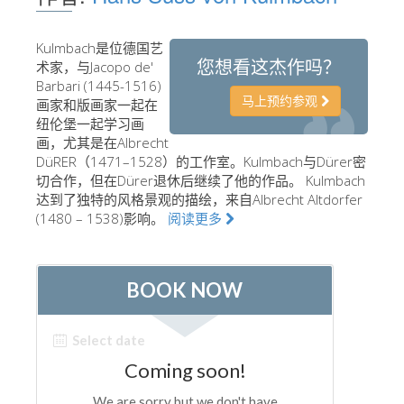
艺术家
Kulmbach是位德国艺
新展示室厅
您想看这杰作吗？
术家，与Jacopo de'
佛罗伦萨博物馆
Barbari (1445-1516)
马上预约参观
画家和版画家一起在
巴杰罗美术馆
纽伦堡一起学习画
画，尤其是在Albrecht
学院美术馆
DüRER（1471–1528）的工作室。Kulmbach与Dürer密
切合作，但在Dürer退休后继续了他的作品。 Kulmbach
巴拉丁画廊
达到了独特的风格景观的描绘，来自Albrecht Altdorfer
美第奇教堂
(1480 – 1538)影响。
阅读更多
圣马可博物馆
考古学博物馆
宝石加工博物馆
伽利略博物馆
Boboli Gardens