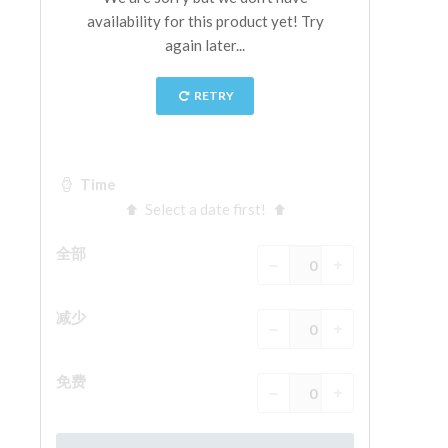
The Arnolfo\'s tower
Vasari Corridor
旧宫
圣母玛利亚
圣十字教堂
现在预定
预约导游
Only Tickets Fast Track Entrance
ZH
ENGLISH
中文
DEUTSCH
FRANÇAIS