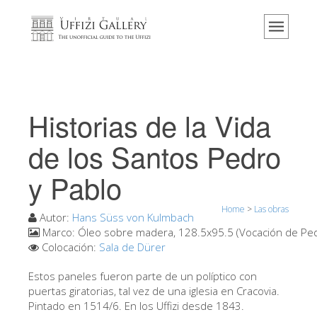
Home
El Museo
Información
Historia
Historias de la Vida
Eventos y exposiciones
de los Santos Pedro
Los comentarios de los visitantes
y Pablo
Contáctenos
Visite los Uffizi
Home
>
Las obras
Autor:
Hans Süss von Kulmbach
Reserve ahora
Marco:
Óleo sobre madera, 128.5x95.5 (Vocación de Ped
Colocación:
Sala de Dürer
Visita virtual
Estos paneles fueron parte de un políptico con
Las obras
puertas giratorias, tal vez de una iglesia en Cracovia.
Pintado en 1514/6. En los Uffizi desde 1843.
Las salas