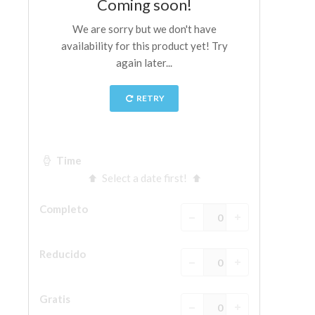
La Torre de Arnolfo
Corredor de Vasari
Palazzo Vecchio
Santa Maria Novella
Santa Croce
Reserve ahora
Reserve una visita guiada
Sólo billetes con entrada rápida
ES
ENGLISH
中文
DEUTSCH
FRANÇAIS