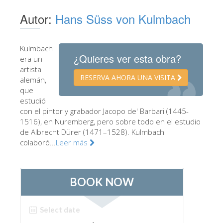
Los Artistas
Autor:
Hans Süss von Kulmbach
Las nuevas salas
Otros Museos
Kulmbach
¿Quieres ver esta obra?
era un
Museo del Bargello
artista
RESERVA AHORA UNA VISITA
alemán,
Galería de la Academia
que
estudió
Galería Palatina
con el pintor y grabador Jacopo de' Barbari (1445-
Capillas de los Medici
1516), en Nuremberg, pero sobre todo en el estudio
de Albrecht Dürer (1471–1528). Kulmbach
Museo de San Marcos
colaboró...
Leer más
Museo Arqueológico
El Taller de las Piedras Duras
Museo Galileo
Jardín de Boboli