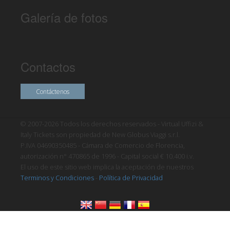
Galería de fotos
Contactos
Contáctenos
© 2007-2026 Todos los derechos reservados - Virtual Uffizi &
Italy Tickets son propiedad de New Globus Viaggi s.r.l.
P.IVA 04690350485 - Cámara de Comercio de Florencia,
autorización n° 470865 de 1996 - Capital social € 10.400 i.v.
El uso de este sitio web implica la aceptación de nuestros
Terminos y Condiciones
-
Política de Privacidad