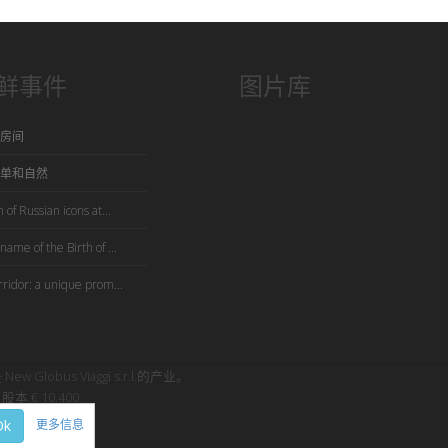
鲜事件
图片库
房间
单和自然
 of Russian icons at...
name of the Birth of ...
rridor: a unique prom...
是 New Globus Viaggi s.r.l.的产业。
股本 € 10.400
Ok
更多信息