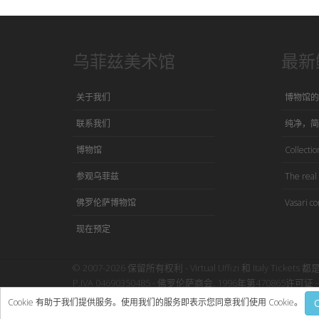
乌菲兹美术馆
最新
关于我们
博物馆的
联系我们
纯净，简
博物馆
Collection
参观乌菲兹
The real 
佛罗伦萨博物馆
Vasari co
现在预定
© 2007-2026 保留所有权利 - Virtual Uffizi 和 Italy Tickets 都
P.IVA 04690350485 - 佛罗伦萨商会, 1996年第470865许可证 - 
使用本网站即表示接受Virtual Uffizi”
条款与细则
-
隐私政策
Cookie 有助于我们提供服务。使用我们的服务即表示您同意我们使用 Cookie。