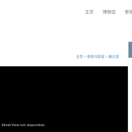
主页
博物馆
参
主页
>
参观乌菲兹
>
展示室