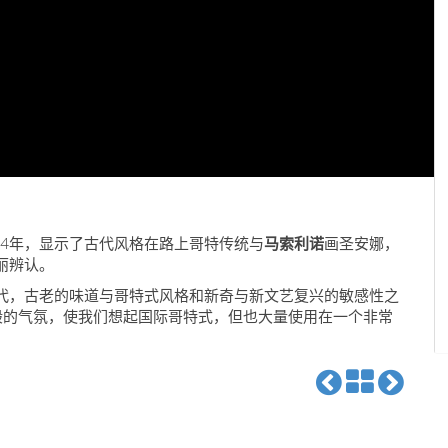
424年，显示了古代风格在路上哥特传统与
马索利诺
画圣安娜，
丽辨认。
时代，古老的味道与哥特式风格和新奇与新文艺复兴的敏感性之
般的气氛，使我们想起国际哥特式，但也大量使用在一个非常