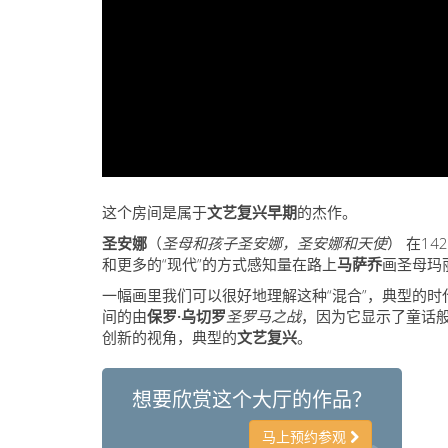
这个房间是属于
文艺复兴早期
的杰作。
圣安娜
（
圣母和孩子圣安娜，圣安娜和天使
） 在1
和更多的“现代”的方式感知量在路上
马萨乔
画圣母玛
一幅画里我们可以很好地理解这种“混合”，典型的
间的由
保罗·乌切罗
圣罗马之战
，因为它显示了童话
创新的视角，典型的
文艺复兴
。
想要欣赏这个大厅的作品？
马上预约参观