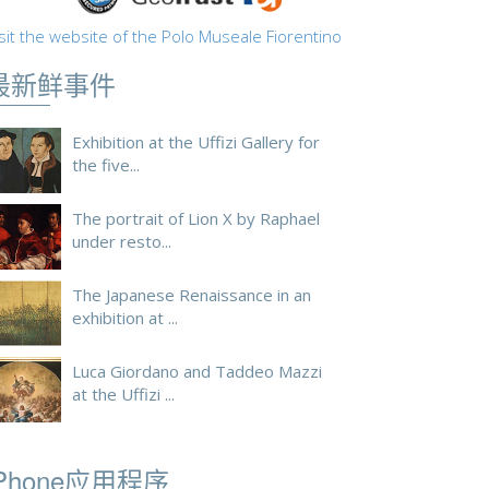
sit the website of the Polo Museale Fiorentino
最新鲜事件
Exhibition at the Uffizi Gallery for
the five...
The portrait of Lion X by Raphael
under resto...
The Japanese Renaissance in an
exhibition at ...
Luca Giordano and Taddeo Mazzi
at the Uffizi ...
iPhone应用程序