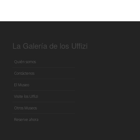
La Galería de los Uffizi
Quién somos
Contáctenos
El Museo
Visite los Uffizi
Otros Museos
Reserve ahora