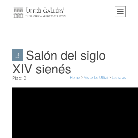
Home
El Museo
Información
Historia
Salón del siglo
3
Eventos y exposiciones
XIV sienés
Los comentarios de los visitantes
Piso:
2
Home
>
Visite los Uffizi
>
Las salas
Contáctenos
Visite los Uffizi
Reserve ahora
Visita virtual
Las obras
Las salas