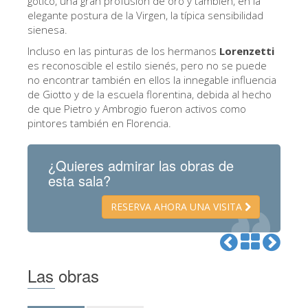
gótico, una gran profusión de oro y también, en la
La Torre de Arnolfo
elegante postura de la Virgen, la típica sensibilidad
Corredor de Vasari
sienesa.
Incluso en las pinturas de los hermanos
Lorenzetti
Palazzo Vecchio
es reconoscible el estilo sienés, pero no se puede
Santa Maria Novella
no encontrar también en ellos la innegable influencia
de Giotto y de la escuela florentina, debida al hecho
Santa Croce
de que Pietro y Ambrogio fueron activos como
pintores también en Florencia.
Reserve ahora
Reserve una visita guiada
¿Quieres admirar las obras de
esta sala?
Sólo billetes con entrada rápida
ES
RESERVA AHORA UNA VISITA
ENGLISH
中文
Las obras
DEUTSCH
FRANÇAIS