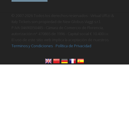
© 2007-2026 Todos los derechos reservados - Virtual Uffizi &
Italy Tickets son propiedad de New Globus Viaggi s.r.l.
P.IVA 04690350485 - Cámara de Comercio de Florencia,
autorización n° 470865 de 1996 - Capital social € 10.400 i.v.
El uso de este sitio web implica la aceptación de nuestros
Terminos y Condiciones
-
Política de Privacidad