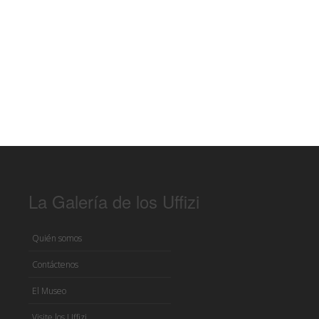
La Galería de los Uffizi
Quién somos
Contáctenos
El Museo
Visite los Uffizi