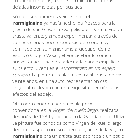
Colaboró con ellos, a veces terminado las obras
dejadas incompletas por sus tíos.
Los Artistas
Sólo en sus primeros veinte años,
el
Las nuevas salas
Parmigianino
ya había hecho los frescos para la
Otros Museos
iglesia de san Giovanni Evangelista en Parma. Era un
artista valiente, y amaba experimentar a través de
Museo del Bargello
composiciones poco ortodoxas pero era muy
admirado por su manierismo arquetipo. Como
Galería de la Academia
escribió Giorgio Vasari, él era celebrado como un
nuevo Rafael. Una obra adecuada para ejemplificar
Galería Palatina
su talento juvenil es el
Autorretrato en un espejo
Capillas de los Medici
convexo.
La pintura circular muestra al artista de casi
veinte años, en una auto-representación casi
Museo de San Marcos
angelical, realizada con una exquisita atención a los
efectos del espejo.
Museo Arqueológico
Otra obra conocida por su estilo poco
El Taller de las Piedras Duras
convencional es la
Virgen del cuello largo
, realizada
después de 1534 y ubicada en la Galería de los Uffizi.
Museo Galileo
La pintura fue conocida como Virgen del cuello largo
Jardín de Boboli
debido al aspecto inusual pero elegante de la Virgen.
Parmigianino
era un artista que aspiraba a un estilo