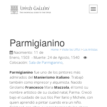
Home
El Museo
Información
Historia
Parmigianino
Eventos y exposiciones
Home
>
Visite los Uffizi
>
Los Artistas
Los comentarios de los visitantes
Nacimiento:
11 de
Enero, 1503
- Muerte:
24 de Agosto, 1540
Contáctenos
Colocación:
Sala de Parmigianino
,
Visite los Uffizi
Parmigianino
fue uno de los pintores más
admirados del
Manierismo italiano
. Trabajó
Reserve ahora
también como impresor y alquimista. Nacido
Visita virtual
Girolamo
Francesco
Maria
Mazzola
, él tomó su
nombre artístico de su ciudad natal, Parma. Creció
Las obras
bajo el cuidado de sus tíos Pier Ilario y Michele, con
quien aprendió a pintar cuando era un niño.
Las salas