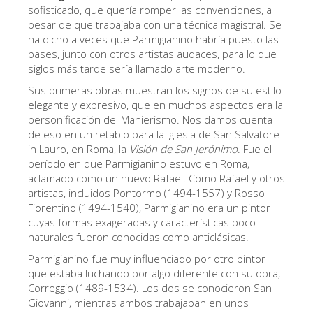
La Torre de Arnolfo
sofisticado, que quería romper las convenciones, a
pesar de que trabajaba con una técnica magistral. Se
Corredor de Vasari
ha dicho a veces que Parmigianino habría puesto las
bases, junto con otros artistas audaces, para lo que
Palazzo Vecchio
siglos más tarde sería llamado arte moderno.
Santa Maria Novella
Sus primeras obras muestran los signos de su estilo
elegante y expresivo, que en muchos aspectos era la
Santa Croce
personificación del Manierismo. Nos damos cuenta
Reserve ahora
de eso en un retablo para la iglesia de San Salvatore
in Lauro, en Roma, la
Visión de San Jerónimo
. Fue el
Reserve una visita guiada
período en que Parmigianino estuvo en Roma,
aclamado como un nuevo Rafael. Como Rafael y otros
Sólo billetes con entrada rápida
artistas, incluidos Pontormo (1494-1557) y Rosso
ES
Fiorentino (1494-1540), Parmigianino era un pintor
cuyas formas exageradas y características poco
ENGLISH
naturales fueron conocidas como anticlásicas.
中文
Parmigianino fue muy influenciado por otro pintor
que estaba luchando por algo diferente con su obra,
DEUTSCH
Correggio (1489-1534). Los dos se conocieron San
Giovanni, mientras ambos trabajaban en unos
FRANÇAIS