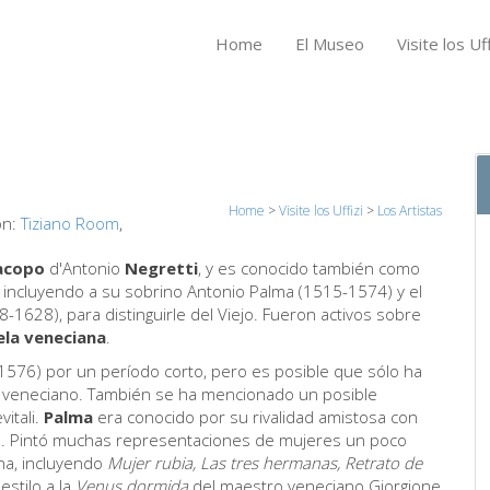
Home
El Museo
Visite los Uff
Home
>
Visite los Uffizi
>
Los Artistas
ón:
Tiziano Room
,
acopo
d'Antonio
Negretti
, y es conocido también como
s, incluyendo a su sobrino Antonio Palma (1515-1574) y el
-1628), para distinguirle del Viejo. Fueron activos sobre
ela veneciana
.
1576) por un período corto, pero es posible que sólo ha
 veneciano. También se ha mencionado un posible
itali.
Palma
era conocido por su rivalidad amistosa con
). Pintó muchas representaciones de mujeres un poco
ana, incluyendo
Mujer rubia, Las tres hermanas, Retrato de
estilo a la
Venus dormida
del maestro veneciano Giorgione