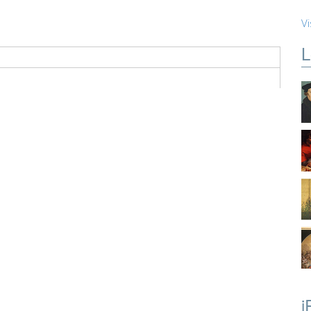
Vi
L
i