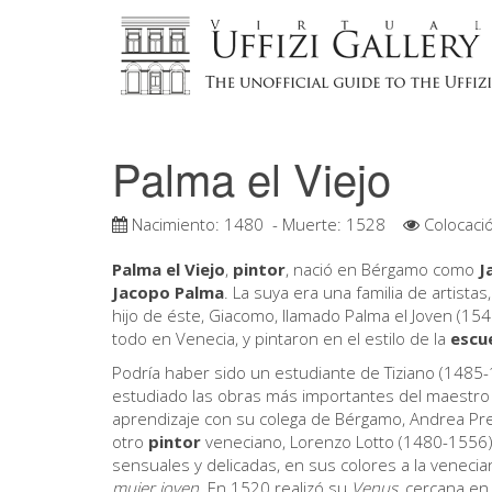
Palma el Viejo
Nacimiento:
1480
- Muerte:
1528
Colocaci
Palma el Viejo
,
pintor
, nació en Bérgamo como
J
Jacopo Palma
. La suya era una familia de artista
hijo de éste, Giacomo, llamado Palma el Joven (1548
todo en Venecia, y pintaron en el estilo de la
escu
Podría haber sido un estudiante de Tiziano (1485-
estudiado las obras más importantes del maestro
aprendizaje con su colega de Bérgamo, Andrea Prev
otro
pintor
veneciano, Lorenzo Lotto (1480-1556
sensuales y delicadas, en sus colores a la veneci
mujer joven.
En 1520 realizó su
Venus
, cercana en 