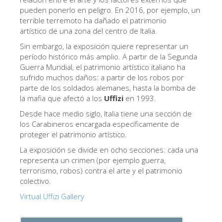
La Torre de Arnolfo
pueden ponerlo en peligro. En 2016, por ejemplo, un
terrible terremoto ha dañado el patrimonio
Corredor de Vasari
artístico de una zona del centro de Italia.
Palazzo Vecchio
Sin embargo, la exposición quiere representar un
período histórico más amplio. A partir de la Segunda
Santa Maria Novella
Guerra Mundial, el patrimonio artístico italiano ha
Santa Croce
sufrido muchos daños: a partir de los robos por
parte de los soldados alemanes, hasta la bomba de
Reserve ahora
la mafia que afectó a los
Uffizi
en 1993.
Reserve una visita guiada
Desde hace medio siglo, Italia tiene una sección de
los Carabineros encargada específicamente de
Sólo billetes con entrada rápida
proteger el patrimonio artístico.
ES
La exposición se divide en ocho secciones: cada una
representa un crimen (por ejemplo guerra,
ENGLISH
terrorismo, robos) contra el arte y el patrimonio
中文
colectivo.
Virtual Uffizi Gallery
DEUTSCH
FRANÇAIS