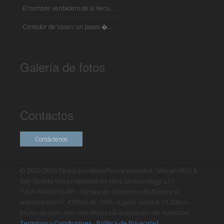
El nombre verdadero de la Venu...
Corredor de Vasari: un paseo �...
Galería de fotos
Contactos
Contáctenos
© 2007-2026 Todos los derechos reservados - Virtual Uffizi &
Italy Tickets son propiedad de New Globus Viaggi s.r.l.
P.IVA 04690350485 - Cámara de Comercio de Florencia,
autorización n° 470865 de 1996 - Capital social € 10.400 i.v.
El uso de este sitio web implica la aceptación de nuestros
Terminos y Condiciones
-
Política de Privacidad