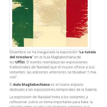
Los Artistas
Las nuevas salas
Otros Museos
Museo del Bargello
Galería de la Academia
Galería Palatina
Diciembre se ha inaugurado la exposición “
La tutela
del tricolore
” en el Aula Magliabechiana de
Capillas de los Medici
los
Uffizi
. El evento reemplaza las exposiciones
Museo de San Marcos
tradicionales de Navidad que el museo ofrece a sus
visitantes: las ediciones anteriores se titulaban “I mai
Museo Arqueológico
visti”.
El Taller de las Piedras Duras
El
Aula Magliabechiana
es el nuevo espacio
dedicado a las exposiciones temporales de la Galería.
Museo Galileo
La exposición de Navidad invita a los visitantes a
Jardín de Boboli
reflexionar sobre un tema importante para Italia: la
relación entre el arte y los factores externos que