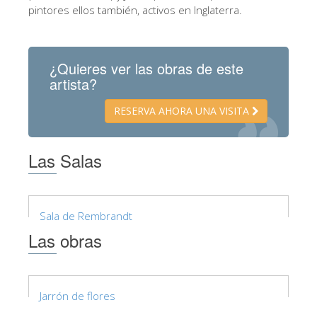
La Torre de Arnolfo
pintores ellos también, activos en Inglaterra.
Corredor de Vasari
Palazzo Vecchio
¿Quieres ver las obras de este
artista?
Santa Maria Novella
Santa Croce
RESERVA AHORA UNA VISITA
Reserve ahora
Las Salas
Reserve una visita guiada
Sólo billetes con entrada rápida
ES
Sala de Rembrandt
ENGLISH
Las obras
中文
DEUTSCH
Jarrón de flores
FRANÇAIS