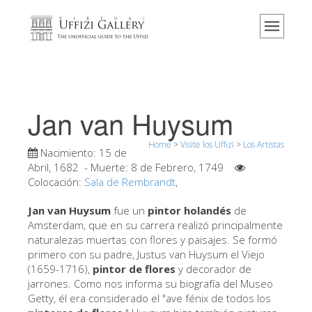
Home
El Museo
Información
Historia
Jan van Huysum
Eventos y exposiciones
Home
>
Visite los Uffizi
>
Los Artistas
Los comentarios de los visitantes
Nacimiento:
15 de
Abril, 1682
- Muerte:
8 de Febrero, 1749
Contáctenos
Colocación:
Sala de Rembrandt
,
Visite los Uffizi
Jan van Huysum
fue un
pintor holandés
de
Amsterdam, que en su carrera realizó principalmente
Reserve ahora
naturalezas muertas con flores y paisajes. Se formó
Visita virtual
primero con su padre, Justus van Huysum el Viejo
(1659-1716),
pintor de flores
y decorador de
Las obras
jarrones. Como nos informa su biografía del Museo
Getty, él era considerado el "ave fénix de todos los
Las salas