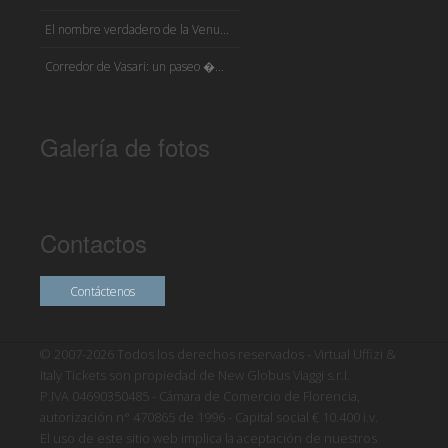
El nombre verdadero de la Venu...
Corredor de Vasari: un paseo �...
Galería de fotos
Contactos
Contáctenos
© 2007-2026 Todos los derechos reservados - Virtual Uffizi &
Italy Tickets son propiedad de New Globus Viaggi s.r.l.
P.IVA 04690350485 - Cámara de Comercio de Florencia,
autorización n° 470865 de 1996 - Capital social € 10.400 i.v.
El uso de este sitio web implica la aceptación de nuestros