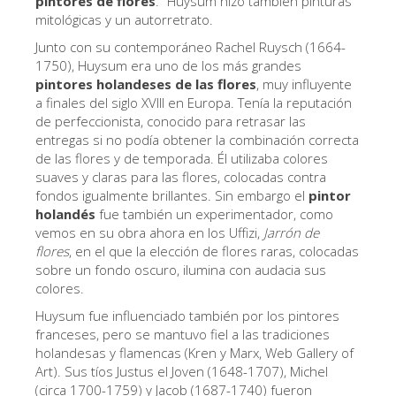
pintores de flores
." Huysum hizo también pinturas
mitológicas y un autorretrato.
Los Artistas
Junto con su contemporáneo Rachel Ruysch (1664-
Las nuevas salas
1750), Huysum era uno de los más grandes
Otros Museos
pintores holandeses de las flores
, muy influyente
a finales del siglo XVIII en Europa. Tenía la reputación
Museo del Bargello
de perfeccionista, conocido para retrasar las
entregas si no podía obtener la combinación correcta
Galería de la Academia
de las flores y de temporada. Él utilizaba colores
suaves y claras para las flores, colocadas contra
Galería Palatina
fondos igualmente brillantes. Sin embargo el
pintor
Capillas de los Medici
holandés
fue también un experimentador, como
vemos en su obra ahora en los Uffizi,
Jarrón de
Museo de San Marcos
flores
, en el que la elección de flores raras, colocadas
sobre un fondo oscuro, ilumina con audacia sus
Museo Arqueológico
colores.
El Taller de las Piedras Duras
Huysum fue influenciado también por los pintores
franceses, pero se mantuvo fiel a las tradiciones
Museo Galileo
holandesas y flamencas (Kren y Marx, Web Gallery of
Jardín de Boboli
Art). Sus tíos Justus el Joven (1648-1707), Michel
(circa 1700-1759) y Jacob (1687-1740) fueron