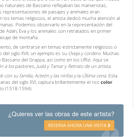
no naturales de Bassano reflejaban las manieristas,
s representaciones de paisajes y animales eran
n los temas religiosos, el artista dedicó mucha atención al
umanas. Podemos observarlo en la representación del
de Adán, Eva y los animales son retratados en primer
paisaje de montaña.
mento, de centrarse en temas estrictamente religiosos o
 del siglo XVII; un ejemplo es su
Oveja y cordero
. Muchas
Bassano del Grappa, así como en los Uffizi. Aquí se
n a los
pastores,
Judá y
Tamar
y
Retrato de un artista.
b con su familia
,
Acteón y las ninfas
y la
Última cena
. Esta
anas del siglo XVI, captura brillantemente el rico
color
to (1518-1594).
¿Quieres ver las obras de este artista?
RESERVA AHORA UNA VISITA