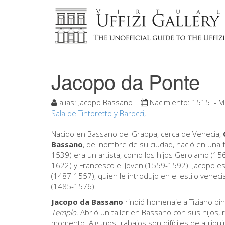
Jacopo da Ponte
alias:
Jacopo Bassano
Nacimiento:
1515
- M
Sala de Tintoretto y Barocci
,
Nacido en Bassano del Grappa, cerca de Venecia,
Bassano
, del nombre de su ciudad, nació en una 
1539) era un artista, como los hijos Gerolamo (15
1622) y Francesco el Joven (1559-1592). Jacopo es
(1487-1557), quien le introdujo en el estilo vene
(1485-1576).
Jacopo da Bassano
rindió homenaje a Tiziano pi
Templo.
Abrió un taller en Bassano con sus hijos
momento. Algunos trabajos son difíciles de atribuir