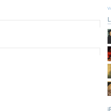
Vi
L
i