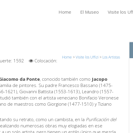
Home
El Museo
Visite los Uff
Home
>
Visite los Uffizi
>
Los Artistas
uerte:
1592
Colocación:
Giacomo da Ponte
, conocido también como
Jacopo
familia de pintores. Su padre Francesco Bassano (1475-
66-1621), Giovanni Battista (1553-1613), Leandro (1557-
tudió también con el artista veneciano Bonifacio Veronese
ciano de maestros como Giorgione (1477-1510) y Tiziano
ntando su retrato, como un cambista, en la
Purificación del
, realizando numerosas obras muy elogiadas en ese
 a un solo artista, pero tienen un estilo único que mezcla