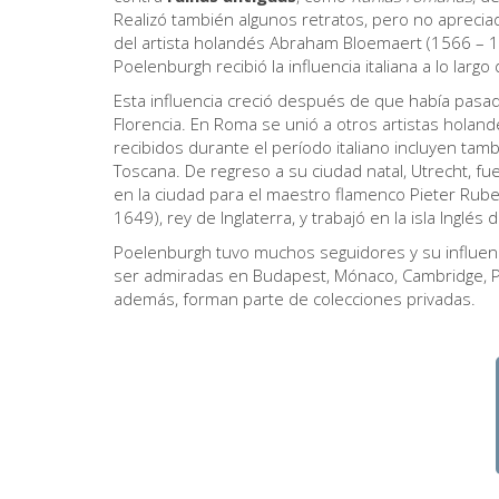
Realizó también algunos retratos, pero no aprecia
del artista holandés Abraham Bloemaert (1566 – 165
Poelenburgh recibió la influencia italiana a lo larg
Esta influencia creció después de que había pas
Florencia. En Roma se unió a otros artistas holan
recibidos durante el período italiano incluyen tamb
Toscana. De regreso a su ciudad natal, Utrecht, fue
en la ciudad para el maestro flamenco Pieter Ruben
1649), rey de Inglaterra, y trabajó en la isla Ingl
Poelenburgh tuvo muchos seguidores y su influenci
ser admiradas en Budapest, Mónaco, Cambridge, Par
además, forman parte de colecciones privadas.