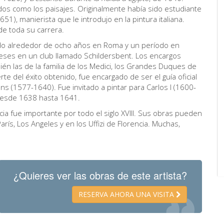
dos como los paisajes. Originalmente había sido estudiante
1), manierista que le introdujo en la pintura italiana.
o de toda su carrera.
ado alrededor de ocho años en Roma y un período en
deses en un club llamado Schildersbent. Los encargos
ién las de la familia de los Medici, los Grandes Duques de
rte del éxito obtenido, fue encargado de ser el guía oficial
s (1577-1640). Fue invitado a pintar para Carlos I (1600-
és desde 1638 hasta 1641.
a fue importante por todo el siglo XVIII. Sus obras pueden
ís, Los Angeles y en los Uffizi de Florencia. Muchas,
¿Quieres ver las obras de este artista?
RESERVA AHORA UNA VISITA