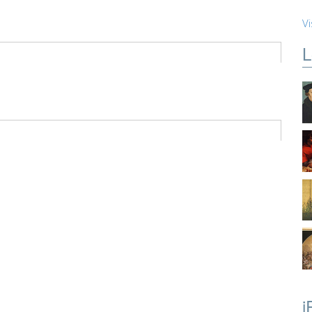
Vi
L
i