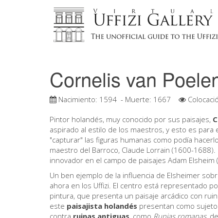
Cornelis van Poele
Nacimiento:
1594
- Muerte:
1667
Colocaci
Pintor holandés, muy conocido por sus paisajes,
C
aspirado al estilo de los maestros, y esto es para e
"capturar" las figuras humanas como podía hacerlo
maestro del Barroco, Claude Lorrain (1600-1688). 
innovador en el campo de paisajes Adam Elsheim (1
Un ben ejemplo de la influencia de Elsheimer so
ahora en los Uffizi. El centro está representado p
pintura, que presenta un paisaje arcádico con rui
este
paisajista holandés
presentan como sujetos 
contra
ruinas antiguas
, como
Runias romanas
, d