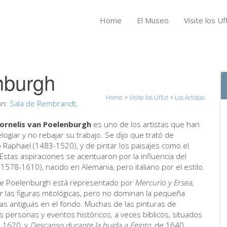
Home
El Museo
Visite los Uff
nburgh
Home
>
Visite los Uffizi
>
Los Artistas
ón:
Sala de Rembrandt
,
ornelis van Poelenburgh
es uno de los artistas que han
logiar y no rebajar su trabajo. Se dijo que trató de
 Raphael (1483-1520), y de pintar los paisajes como el
Estas aspiraciones se acentuaron por la influencia del
578-1610), nacido en Alemania, pero italiano por el estilo.
bre Poelenburgh está representado por
Mercurio y Ersea
,
or las figuras mitológicas, pero no dominan la pequeña
nas antiguas en el fondo. Muchas de las pinturas de
personas y eventos históricos, a veces bíblicos, situados
e 1620, y
Descanso durante la huida a Egipto
, de 1640.