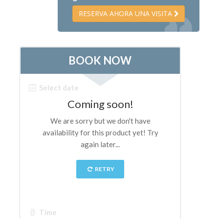
Los Artistas
RESERVA AHORA UNA VISITA
Las nuevas salas
Otros Museos
Museo del Bargello
Galería de la Academia
Galería Palatina
Capillas de los Medici
Museo de San Marcos
Museo Arqueológico
El Taller de las Piedras Duras
Museo Galileo
Jardín de Boboli