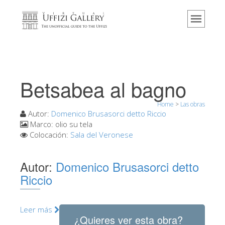
Home
El Museo
Información
Historia
Betsabea al bagno
Eventos y exposiciones
Home
>
Las obras
Los comentarios de los visitantes
Autor:
Domenico Brusasorci detto Riccio
Marco:
olio su tela
Contáctenos
Colocación:
Sala del Veronese
Visite los Uffizi
Autor:
Domenico Brusasorci detto
Reserve ahora
Riccio
Visita virtual
Las obras
Leer más
¿Quieres ver esta obra?
Las salas