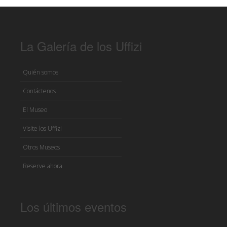
La Galería de los Uffizi
Quién somos
Contáctenos
El Museo
Visite los Uffizi
Otros Museos
Reserve ahora
Los últimos eventos