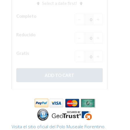
La Torre de Arnolfo
Corredor de Vasari
Palazzo Vecchio
Santa Maria Novella
Santa Croce
Reserve ahora
Reserve una visita guiada
Sólo billetes con entrada rápida
ES
ENGLISH
中文
DEUTSCH
FRANÇAIS
Visita el sitio oficial del Polo Museale Fiorentino.