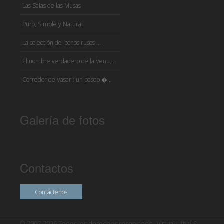
Las Salas de las Musas
Puro, Simple y Natural
La colección de iconos rusos ...
El nombre verdadero de la Venu...
Corredor de Vasari: un paseo �...
Galería de fotos
Contactos
Contáctenos
© 2007-2026 Todos los derechos reservados - Virtual Uffizi &