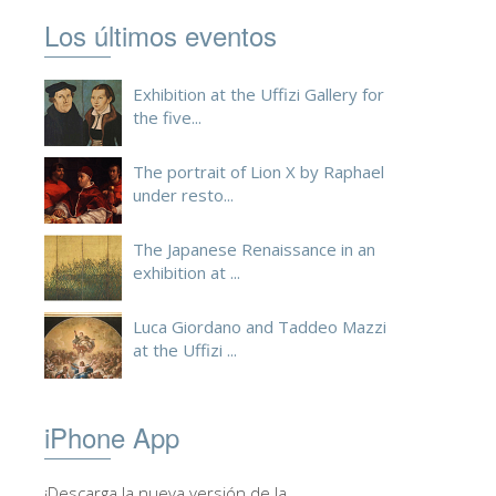
ESPAÑOL
Los últimos eventos
Exhibition at the Uffizi Gallery for
the five...
The portrait of Lion X by Raphael
under resto...
The Japanese Renaissance in an
exhibition at ...
Luca Giordano and Taddeo Mazzi
at the Uffizi ...
iPhone App
¡Descarga la nueva versión de la