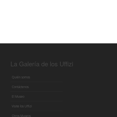
La Galería de los Uffizi
Quién somos
Contáctenos
El Museo
Visite los Uffizi
Otros Museos