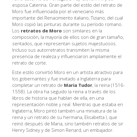
La Torre de Arnolfo
esposa Caterina. Gran parte del estilo del retrato de
Moro fue influenciada por el veneciano más
Corredor de Vasari
importante del Renacimiento italiano, Tiziano, del cual
Palazzo Vecchio
Moro copió las pinturas durante su período romano.
Los
retratos de Moro
son similares en la
Santa Maria Novella
composición, la mayoría de ellos son de gran tamaño,
sentados, que representan sujetos majestuosos.
Santa Croce
Incluso sus autorretratos transmiten la misma
presencia de realeza y influenciaron ampliamente el
Reserve ahora
retrato de corte.
Reserve una visita guiada
Este estilo convirtió Moro en un artista atractivo para
los gobernantes y fue invitado a Inglaterra para
Sólo billetes con entrada rápida
completar un retrato de
Maria Tudor
, la reina (1516-
ES
1558). La obra ha seguido la reina a través de los
libros de historia que hablan de ella, en una
ENGLISH
representación noble y real. Mientras que estaba en
Inglaterra, Moro pintó también una miniatura de la
中文
reina y un retrato de su hermana, Elisabetta I, que
DEUTSCH
reinó después de Maria, sino también retratos de sir
Henry Sidney y de Simon Renard, un embajador.
FRANÇAIS