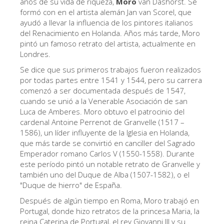
años de su vida de riqueza,
Moro
van Dashorst. Se
Los Artistas
formó con en el artista alemán Jan van Scorel, que
ayudó a llevar la influencia de los pintores italianos
Las nuevas salas
del Renacimiento en Holanda. Años más tarde, Moro
pintó un famoso retrato del artista, actualmente en
Otros Museos
Londres.
Museo del Bargello
Se dice que sus primeros trabajos fueron realizados
por todas partes entre 1541 y 1544, pero su carrera
Galería de la Academia
comenzó a ser documentada después de 1547,
cuando se unió a la Venerable Asociación de san
Galería Palatina
Luca de Amberes. Moro obtuvo el patrocinio del
Capillas de los Medici
cardenal Antoine Perrenot de Granvelle (1517 –
1586), un líder influyente de la Iglesia en Holanda,
Museo de San Marcos
que más tarde se convirtió en canciller del Sagrado
Emperador romano Carlos V (1550-1558). Durante
Museo Arqueológico
este período pintó un notable retrato de Granvelle y
El Taller de las Piedras Duras
también uno del Duque de Alba (1507-1582), o el
"Duque de hierro" de España.
Museo Galileo
Después de algún tiempo en Roma, Moro trabajó en
Jardín de Boboli
Portugal, donde hizo retratos de la princesa Maria, la
reina Caterina de Portugal, el rey Giovanni III y su