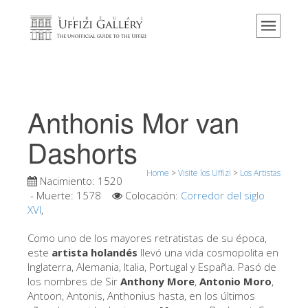
Home
El Museo
Información
Historia
Anthonis Mor van
Eventos y exposiciones
Dashorts
Los comentarios de los visitantes
Home
>
Visite los Uffizi
>
Los Artistas
Contáctenos
Nacimiento:
1520
- Muerte:
1578
Colocación:
Corredor del siglo
Visite los Uffizi
XVI
,
Reserve ahora
Como uno de los mayores retratistas de su época,
Visita virtual
este
artista holandés
llevó una vida cosmopolita en
Inglaterra, Alemania, Italia, Portugal y España. Pasó de
Las obras
los nombres de Sir
Anthony More
,
Antonio Moro
,
Antoon, Antonis, Anthonius hasta, en los últimos
Las salas