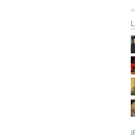
Vi
L
i