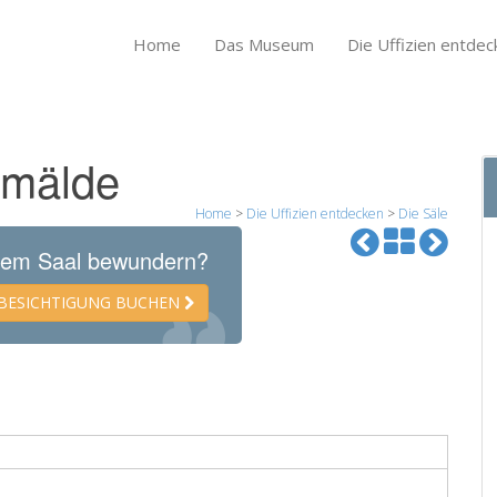
Home
Das Museum
Die Uffizien entdec
emälde
Home
>
Die Uffizien entdecken
>
Die Säle
esem Saal bewundern?
E BESICHTIGUNG BUCHEN