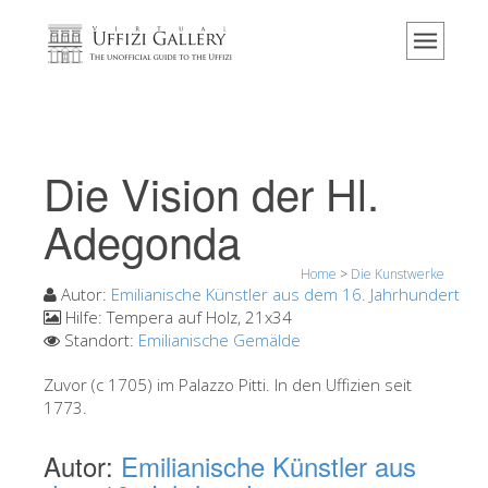
Home
Das Museum
Information
Geschichte
Die Vision der Hl.
Veranstaltungen & Ausstellungen
Adegonda
Besucher Bewertungen
Home
>
Die Kunstwerke
Kontakt
Autor:
Emilianische Künstler aus dem 16. Jahrhundert
Die Uffizien entdecken
Hilfe:
Tempera auf Holz, 21x34
Standort:
Emilianische Gemälde
Jetzt buchen
Zuvor (c 1705) im Palazzo Pitti. In den Uffizien seit
Virtuelle Tour
1773.
Die Kunstwerke
Autor:
Emilianische Künstler aus
Die Säle