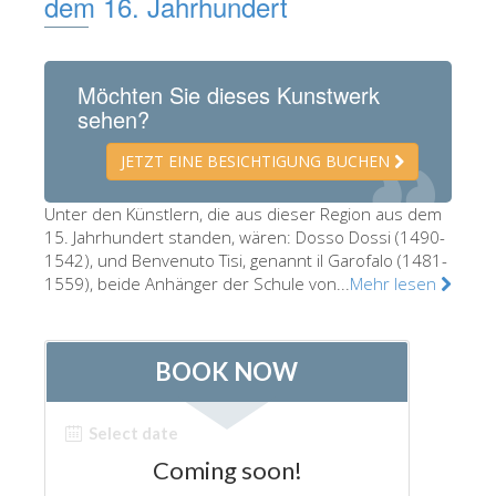
dem 16. Jahrhundert
Die Künstler
Neuen Säle
Möchten Sie dieses Kunstwerk
Andere Museen
sehen?
Bargello Museum
JETZT EINE BESICHTIGUNG BUCHEN
Galleria Accademia
Unter den Künstlern, die aus dieser Region aus dem
Palatina Galerie
15. Jahrhundert standen, wären: Dosso Dossi (1490-
1542), und Benvenuto Tisi, genannt il Garofalo (1481-
Medici Kapelle
1559), beide Anhänger der Schule von...
Mehr lesen
San Marco Museum
Archäologisches Museum
Opificio delle Pietre Dure
Museo Galileo
Boboli Gardens