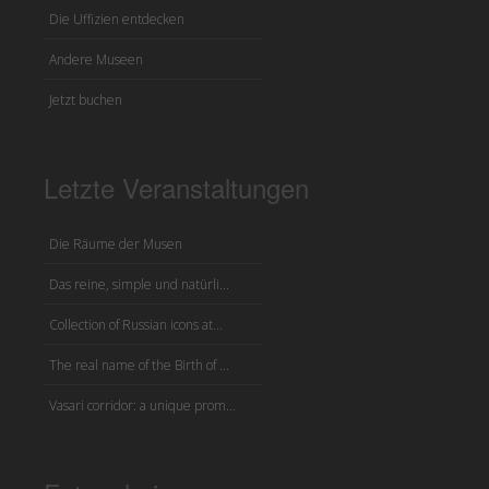
Die Uffizien entdecken
Andere Museen
Jetzt buchen
Letzte Veranstaltungen
Die Räume der Musen
Das reine, simple und natürli...
Collection of Russian icons at...
The real name of the Birth of ...
Vasari corridor: a unique prom...