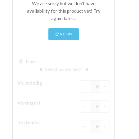
The Arnolfo\'s tower
Vasari Corridor
Palazzo Vecchio
Santa Maria Novella
Santa Croce
Jetzt buchen
Eine Geführte Tour buchen
Only Tickets Fast Track Entrance
DE
ENGLISH
中文
DEUTSCH
FRANÇAIS