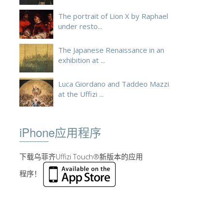
The portrait of Lion X by Raphael
under resto...
The Japanese Renaissance in an
exhibition at ...
Luca Giordano and Taddeo Mazzi
at the Uffizi ...
iPhone应用程序
下载乌菲齐Uffizi Touch®新版本的应用
程序！