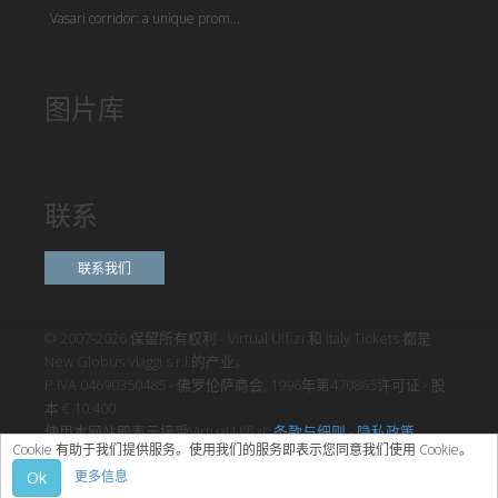
Vasari corridor: a unique prom...
图片库
联系
联系我们
© 2007-2026 保留所有权利 - Virtual Uffizi 和 Italy Tickets 都是
New Globus Viaggi s.r.l.的产业。
P.IVA 04690350485 - 佛罗伦萨商会, 1996年第470865许可证 - 股
本 € 10.400
使用本网站即表示接受Virtual Uffizi”
条款与细则
-
隐私政策
Cookie 有助于我们提供服务。使用我们的服务即表示您同意我们使用 Cookie。
Ok
更多信息