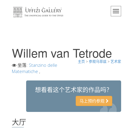
主页
博物馆
信息
历史
Willem van Tetrode
活动 & 展览
主页
>
参观乌菲兹
>
艺术家
游客的评论
坐落:
Stanzino delle
Matematiche
,
联系我们
参观乌菲兹
想看看这个艺术家的作品吗？
现在预定
马上预约参观
虚拟之旅
杰作
大厅
展示室