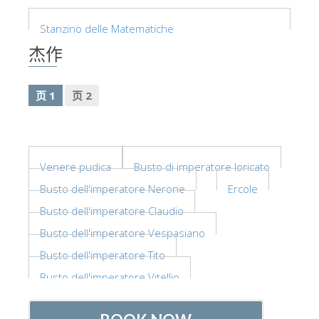
艺术家
Stanzino delle Matematiche
新展示室厅
杰作
佛罗伦萨博物馆
巴杰罗美术馆
页 1
页 2
学院美术馆
巴拉丁画廊
Venere pudica
Busto di imperatore loricato
美第奇教堂
Busto dell'imperatore Nerone
Ercole
圣马可博物馆
Busto dell'imperatore Claudio
考古学博物馆
Busto dell'imperatore Vespasiano
宝石加工博物馆
Busto dell'imperatore Tito
伽利略博物馆
Busto dell'imperatore Vitellio
Boboli Gardens