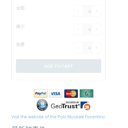
The Arnolfo\'s tower
Vasari Corridor
旧宫
圣母玛利亚
圣十字教堂
现在预定
预约导游
Only Tickets Fast Track Entrance
ZH
ENGLISH
中文
DEUTSCH
Visit the website of the Polo Museale Fiorentino
FRANÇAIS