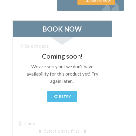
艺术家
新展示室厅
佛罗伦萨博物馆
巴杰罗美术馆
学院美术馆
巴拉丁画廊
美第奇教堂
圣马可博物馆
考古学博物馆
宝石加工博物馆
伽利略博物馆
Boboli Gardens