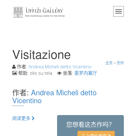
主页
博物馆
信息
历史
Visitazione
活动 & 展览
主页
>
杰作
游客的评论
作者:
Andrea Micheli detto Vicentino
帮助:
olio su tela
坐落:
委罗内塞厅
联系我们
参观乌菲兹
作者:
Andrea Micheli detto
Vicentino
现在预定
虚拟之旅
阅读更多
杰作
您想看这杰作吗？
展示室
马上预约参观