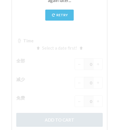
The Arnolfo\'s tower
Vasari Corridor
旧宫
圣母玛利亚
圣十字教堂
现在预定
预约导游
Only Tickets Fast Track Entrance
ZH
ENGLISH
中文
DEUTSCH
FRANÇAIS