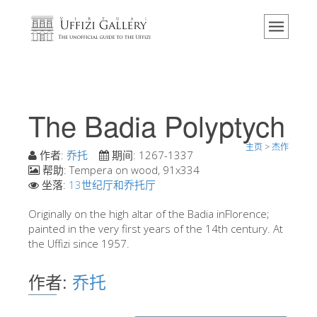
主页
博物馆
信息
历史
The Badia Polyptych
活动 & 展览
主页
>
杰作
游客的评论
作者:
乔托
期间:
1267-1337
帮助:
Tempera on wood, 91x334
联系我们
坐落:
13世纪厅和乔托厅
参观乌菲兹
Originally on the high altar of the Badia inFlorence;
painted in the very first years of the 14th century. At
现在预定
the Uffizi since 1957.
虚拟之旅
作者:
乔托
杰作
展示室