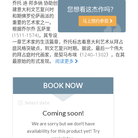
乔托·迪·邦多纳 协助创
艺术家
您想看这杰作吗？
建意大利文艺复兴时
和期佛罗伦萨画派的
新展示室厅
马上预约参观
重要的艺术家之一。
根据乔尔乔·瓦萨里
佛罗伦萨博物馆
(1511-1574)，其专设
巴杰罗美术馆
一章艺术家的生活篇章，乔托标志着意大利艺术从拜占
庭风格突破点，到文艺复兴时期。据说，最后一个伟大
学院美术馆
的拜占庭时代画家，是契马布埃（1240–1302），在其
最原始的形式发现。
阅读更多
巴拉丁画廊
美第奇教堂
圣马可博物馆
考古学博物馆
宝石加工博物馆
伽利略博物馆
Boboli Gardens