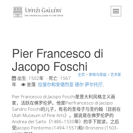
主页
博物馆
信息
历史
Pier Francesco di
活动 & 展览
Jacopo Foschi
游客的评论
主页
>
参观乌菲兹
>
艺术家
联系我们
出生:
1502年
- 死亡:
1567
年
坐落:
拉斐尔和安德烈亚·德尔·萨尔托厅
,
参观乌菲兹
Pier Francesco di Jacopo Foschi是意大利风格主义画
现在预定
家，活跃在佛罗伦萨。他是Pierfrancesco di Jacopo
虚拟之旅
Sandro Foschi的儿子，有名的圣母子与圣约翰（目前在
Utah Museum of Fine Arts）。据说是在佛罗伦萨的
杰作
Andrea del Sarto（1486–1530年）的手下就读，之后
受Jacopo Pontormo (1494-1557)和il Bronzino (1503-
展示室