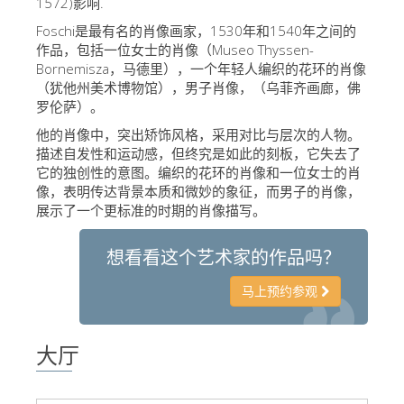
1572)影响.
艺术家
Foschi是最有名的肖像画家，1530年和1540年之间的
作品，包括一位女士的肖像（Museo Thyssen-
新展示室厅
Bornemisza，马德里），一个年轻人编织的花环的肖像
佛罗伦萨博物馆
（犹他州美术博物馆），男子肖像，（乌菲齐画廊，佛
罗伦萨）。
巴杰罗美术馆
他的肖像中，突出矫饰风格，采用对比与层次的人物。
学院美术馆
描述自发性和运动感，但终究是如此的刻板，它失去了
它的独创性的意图。编织的花环的肖像和一位女士的肖
巴拉丁画廊
像，表明传达背景本质和微妙的象征，而男子的肖像，
展示了一个更标准的时期的肖像描写。
美第奇教堂
圣马可博物馆
想看看这个艺术家的作品吗？
考古学博物馆
马上预约参观
宝石加工博物馆
伽利略博物馆
大厅
Boboli Gardens