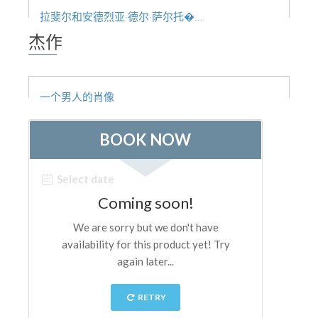
The Arnolfo\'s tower
拉斐尔和安德烈亚·德尔·萨尔托�...
Vasari Corridor
杰作
旧宫
圣母玛利亚
一个男人的肖像
圣十字教堂
现在预定
预约导游
Only Tickets Fast Track Entrance
ZH
ENGLISH
中文
DEUTSCH
FRANÇAIS