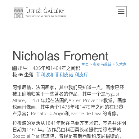
主页
博物馆
信息
历史
Nicholas Froment
活动 & 展览
主页
>
参观乌菲兹
>
艺术家
游客的评论
出生:
1435年和1484年之间积
极
坐落:
菲利波和菲利皮诺·利皮厅
,
联系我们
阿维尼翁，法国画家，其中我们只知道一点，画家已经
参观乌菲兹
被正确地归咎于一些著名的作品。其中一个是Aygusi
Altare，1476年起在法国的Aix-en-Provence教堂。画家
现在预定
也画肖像画，其中两个1476年和1479年之间的在巴黎
虚拟之旅
卢浮宫；Renato I d'Angiò和Jeanne de Laval的肖像。
拉撒路的复活从1841年起在乌菲齐美术馆，签名并注明
杰作
日期为1461年。该作品由科西莫长老提供给穆杰罗的
展示室
Bosco ai Frati修道院，曾经是弗朗西斯科皮尼捐赠的，