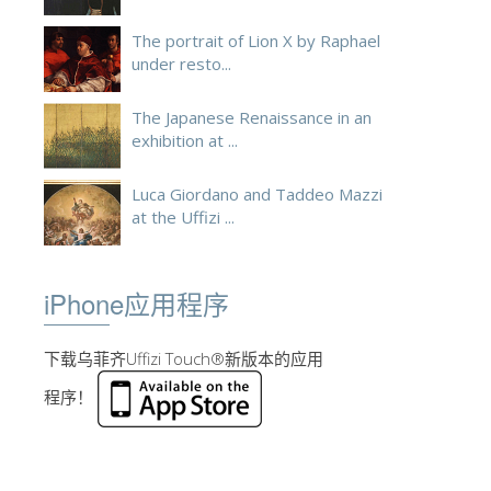
The portrait of Lion X by Raphael
under resto...
The Japanese Renaissance in an
exhibition at ...
Luca Giordano and Taddeo Mazzi
at the Uffizi ...
iPhone应用程序
下载乌菲齐Uffizi Touch®新版本的应用
程序！