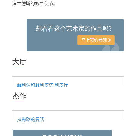
法兰德斯的教皇使节。
艺术家
新展示室厅
想看看这个艺术家的作品吗？
佛罗伦萨博物馆
巴杰罗美术馆
马上预约参观
学院美术馆
大厅
巴拉丁画廊
美第奇教堂
圣马可博物馆
菲利波和菲利皮诺·利皮厅
杰作
考古学博物馆
宝石加工博物馆
伽利略博物馆
拉撒路的复活
Boboli Gardens