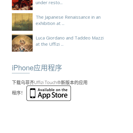
under resto...
The Japanese Renaissance in an
exhibition at ...
Luca Giordano and Taddeo Mazzi
at the Uffizi ...
iPhone应用程序
下载乌菲齐Uffizi Touch®新版本的应用
程序！