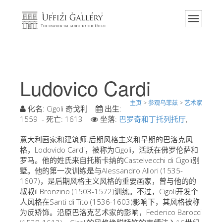
主页
博物馆
信息
历史
Ludovico Cardi
活动 & 展览
主页
>
参观乌菲兹
>
艺术家
游客的评论
化名:
Cigoli 奇戈利
出生:
1559
- 死亡:
1613
坐落:
巴罗奇和丁托列托厅
,
联系我们
意大利画家和建筑师.后期风格主义和早期的巴洛克风
参观乌菲兹
格，Lodovido Cardi，被称为Cigoli，活跃在佛罗伦萨和
罗马。他的姓氏来自托斯卡纳的Castelvecchi di Cigoli别
现在预定
墅。他的第一次训练是与Alessandro Allori (1535-
虚拟之旅
1607)，是后期风格主义风格的重要画家，曾与他的的
叔叔il Bronzino (1503-1572)训练。不过，Cigoli开发个
杰作
人风格在Santi di Tito (1536-1603)影响下，其风格被称
为反矫饰。沿原巴洛克艺术家的影响，Federico Barocci
展示室