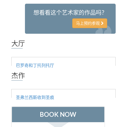
The Arnolfo\'s tower
想看看这个艺术家的作品吗？
Vasari Corridor
旧宫
马上预约参观
圣母玛利亚
大厅
圣十字教堂
现在预定
预约导游
巴罗奇和丁托列托厅
杰作
Only Tickets Fast Track Entrance
ZH
ENGLISH
圣弗兰西斯收到圣痕
中文
DEUTSCH
FRANÇAIS