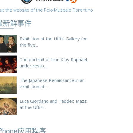
sit the website of the Polo Museale Fiorentino
最新鲜事件
Exhibition at the Uffizi Gallery for
the five...
The portrait of Lion X by Raphael
under resto...
The Japanese Renaissance in an
exhibition at ...
Luca Giordano and Taddeo Mazzi
at the Uffizi ...
iPhone应用程序