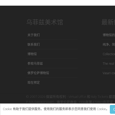
乌菲兹美术馆
最新
关于我们
博物馆的
联系我们
纯净，简
博物馆
Collection
参观乌菲兹
The real 
佛罗伦萨博物馆
Vasari co
现在预定
© 2007-2026 保留所有权利 - Virtual Uffizi 和 Italy Tickets 都
P.IVA 04690350485 - 佛罗伦萨商会, 1996年第470865许可证 - 
使用本网站即表示接受Virtual Uffizi”
条款与细则
-
隐私政策
Cookie 有助于我们提供服务。使用我们的服务即表示您同意我们使用 Cookie。