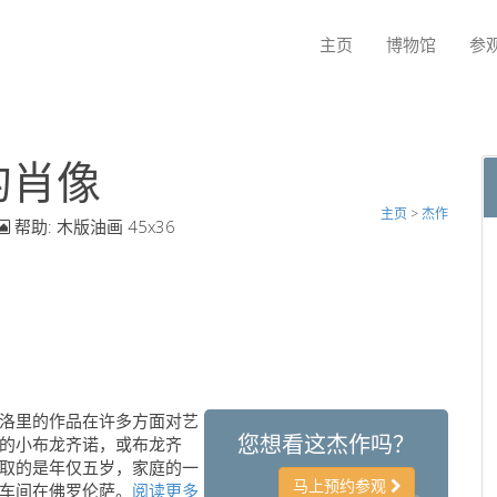
主页
博物馆
参
i的肖像
主页
>
杰作
帮助:
木版油画 45x36
洛里的作品在许多方面对艺
您想看这杰作吗？
的小布龙齐诺，或布龙齐
取的是年仅五岁，家庭的一
马上预约参观
车间在佛罗伦萨。
阅读更多