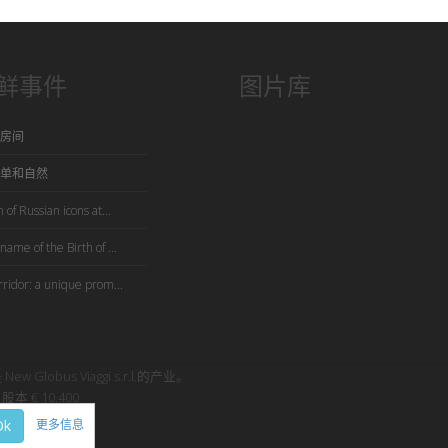
鲜事件
图片库
房间
单和自然
 of Russian icons at...
name of the Birth of ...
rridor: a unique prom...
是 New Globus Viaggi s.r.l.的产业。
股本 € 10.400
Ok
更多信息