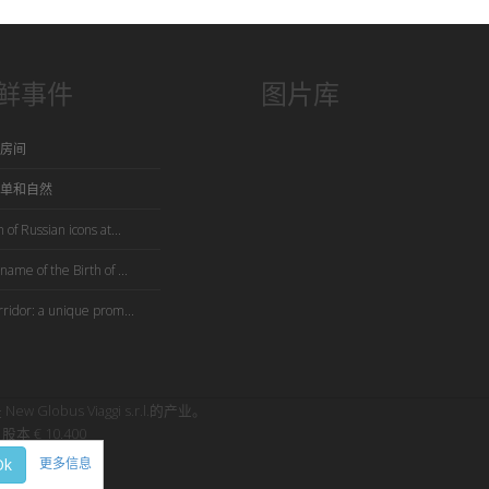
鲜事件
图片库
房间
单和自然
 of Russian icons at...
name of the Birth of ...
rridor: a unique prom...
是 New Globus Viaggi s.r.l.的产业。
股本 € 10.400
Ok
更多信息