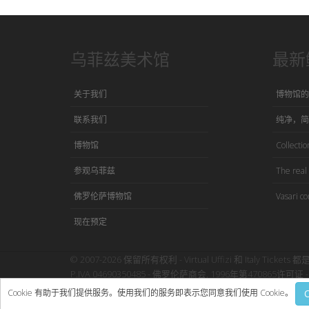
乌菲兹美术馆
最新
关于我们
博物馆的
联系我们
纯净，简
博物馆
Collection
参观乌菲兹
The real 
佛罗伦萨博物馆
Vasari co
现在预定
© 2007-2026 保留所有权利 - Virtual Uffizi 和 Italy Tickets 都
P.IVA 04690350485 - 佛罗伦萨商会, 1996年第470865许可证 - 
使用本网站即表示接受Virtual Uffizi”
条款与细则
-
隐私政策
Cookie 有助于我们提供服务。使用我们的服务即表示您同意我们使用 Cookie。