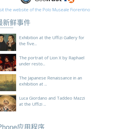
sit the website of the Polo Museale Fiorentino
最新鲜事件
Exhibition at the Uffizi Gallery for
the five...
The portrait of Lion X by Raphael
under resto...
The Japanese Renaissance in an
exhibition at ...
Luca Giordano and Taddeo Mazzi
at the Uffizi ...
iPhone应用程序