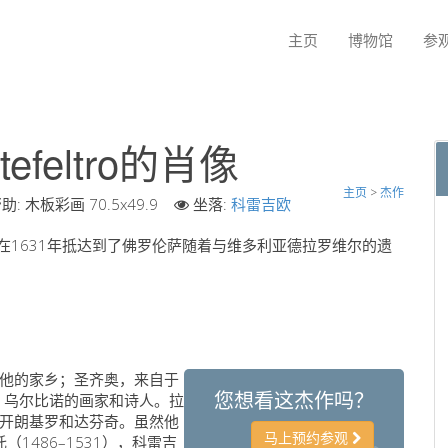
主页
博物馆
参
ntefeltro的肖像
主页
>
杰作
助:
木板彩画 70.5x49.9
坐落:
科雷吉欧
。在1631年抵达到了佛罗伦萨随着与维多利亚德拉罗维尔的遗
他的家乡；圣齐奥，来自于
您想看这杰作吗？
–1494）乌尔比诺的画家和诗人。拉
开朗基罗和达芬奇。虽然他
马上预约参观
1486–1531），科雷吉