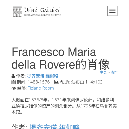
主页
博物馆
信息
历史
Francesco Maria
活动 & 展览
della Rovere的肖像
游客的评论
主页
>
杰作
联系我们
作者:
提齐安诺·维伽略
期间:
1488-1576
帮助:
油布画 114x103
参观乌菲兹
坐落:
Tiziano Room
现在预定
大概画在1536/8年。1631年来到佛罗伦萨，和维多利
虚拟之旅
亚德拉罗维尔的资产的剩余部分。从1795年在乌菲齐美
术馆。
杰作
作者:
提齐安诺·维伽略
展示室