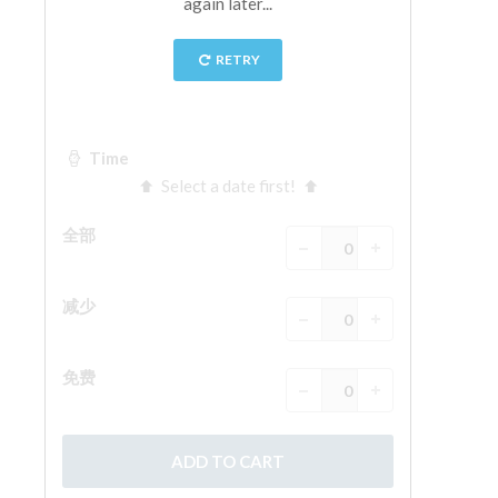
The Arnolfo\'s tower
Vasari Corridor
旧宫
圣母玛利亚
圣十字教堂
现在预定
预约导游
Only Tickets Fast Track Entrance
ZH
ENGLISH
中文
DEUTSCH
FRANÇAIS