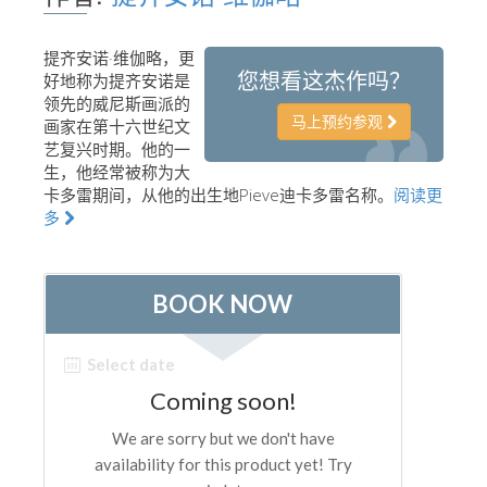
艺术家
提齐安诺·维伽略，更
新展示室厅
您想看这杰作吗？
好地称为提齐安诺是
佛罗伦萨博物馆
领先的威尼斯画派的
马上预约参观
画家在第十六世纪文
巴杰罗美术馆
艺复兴时期。他的一
生，他经常被称为大
学院美术馆
卡多雷期间，从他的出生地Pieve迪卡多雷名称。
阅读更
多
巴拉丁画廊
美第奇教堂
圣马可博物馆
考古学博物馆
宝石加工博物馆
伽利略博物馆
Boboli Gardens