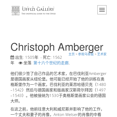
主页
博物馆
信息
历史
Christoph Amberger
活动 & 展览
主页
>
参观乌菲兹
>
艺术家
游客的评论
出生:
1505年
- 死亡:
1562
年
坐落:
第十六个世纪的走廊
,
联系我们
他们很少签了自己作品的艺术家，在巴伐利亚Amberger
参观乌菲兹
是德国画家从纽伦堡。他可能已经开始了他的训练在奥
格斯堡作为一个画家，巴伐利亚的莱昂哈德贝克（1480
现在预定
–1542）然后与德国画家和版画家汉斯荷尔拜因（1497
虚拟之旅
–1543）。他被接纳为1530于奥格斯堡画家公会的德国
大师。
杰作
在这之前，他前往意大利和威尼斯并影响了他的工作，
展示室
一个丈夫和妻子的肖像，Anton Welser的肖像的中看