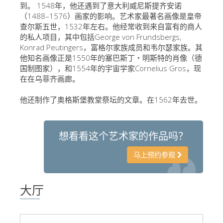
到。 1548年，他还遇到了意大利威尼斯提齐安诺
艺术家
（1488–1576）画家的影响。艺术家最著名画像是皇帝
查尔斯五世，1532年左右。他经常收到来自富有的商人
新展示室厅
的私人项目，其中包括George von Frundsbergs,
佛罗伦萨博物馆
Konrad Peutingers，富格尔家族成员和韦尔瑟家族。其
他知名画像正是1550年的塞巴斯丁‧明斯特的肖像（德
巴杰罗美术馆
国制图家），和1554年的宇宙学家Cornelius Gros，现
在在乌菲齐画廊。
学院美术馆
他还制作了奥格斯堡教堂祭坛的文章。在1562年去世。
巴拉丁画廊
美第奇教堂
想看看这个艺术家的作品吗？
圣马可博物馆
考古学博物馆
马上预约参观
宝石加工博物馆
大厅
伽利略博物馆
Boboli Gardens