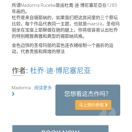
所谓Madonna Rucellai是由杜喬·迪·博尼塞尼亞在1285
艺术家
年画的。
新展示室厅
杜乔是来自锡耶纳的，如果我们把这房间里的三个祭坛
比较，每个作品代表同一主题，也就是maestà，圣母玛
佛罗伦萨博物馆
丽坐在宝座上耶稣做在她的腿上，你将很容易认出杜乔
的特别精致典雅和典型的锡耶纳风格。
巴杰罗美术馆
金色边饰的圣母玛丽的蓝色连衣裙绘制一个曲折的运
学院美术馆
动，代表贵族和辉煌的想法
巴拉丁画廊
作者:
杜乔·迪·博尼塞尼亚
美第奇教堂
圣马可博物馆
Madonna...
阅读更多
考古学博物馆
您想看这杰作吗？
宝石加工博物馆
马上预约参观
伽利略博物馆
Boboli Gardens