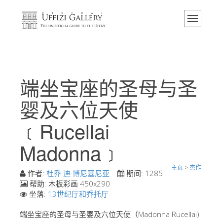
主页
博物馆
信息
历史
端坐宝座的圣母与圣
活动 & 展览
婴及六位天使
游客的评论
﹝Rucellai
联系我们
Madonna﹞
参观乌菲兹
现在预定
主页
>
杰作
作者:
杜乔·迪·博尼塞尼亚
期间:
1285
虚拟之旅
帮助:
木板彩画 450x290
坐落:
13世纪厅和乔托厅
杰作
端坐宝座的圣母与圣婴及六位天使（Madonna Rucellai)
展示室