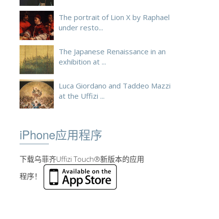
The portrait of Lion X by Raphael
under resto...
The Japanese Renaissance in an
exhibition at ...
Luca Giordano and Taddeo Mazzi
at the Uffizi ...
iPhone应用程序
下载乌菲齐Uffizi Touch®新版本的应用
程序！