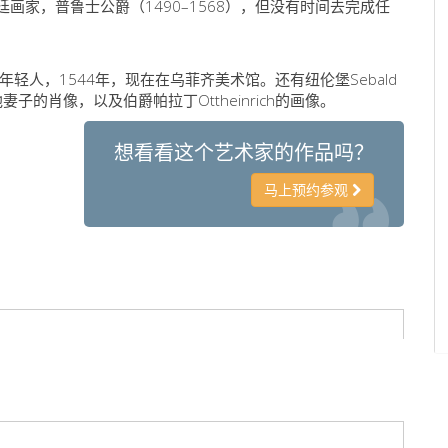
廷画家，普鲁士公爵（1490–1568），但没有时间去完成任
人，1544年，现在在乌菲齐美术馆。还有纽伦堡Sebald
帅和他妻子的肖像，以及伯爵帕拉丁Ottheinrich的画像。
想看看这个艺术家的作品吗？
马上预约参观