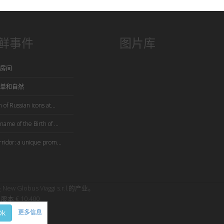
鲜事件
图片库
房间
单和自然
 of Russian icons at...
name of the Birth of ...
rridor: a unique prom...
是 New Globus Viaggi s.r.l.的产业。
股本 € 10.400
Ok
更多信息