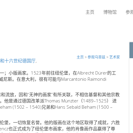
主页
博物馆
参
主页
>
参观乌菲兹
>
艺术家
和十六世纪德国厅
,
画家。1523年前往纽伦堡，在Albrecht Dürer的工
。在意大利，很有可能与Marcantonio Raimondi
和流放，因和“无神的画家”有所关联，不相信基督和其他宗教
德国改革派Thomas Münzter（1489–1525） 进
1502 – 1540)兄弟和Hans Sebald Beham (1500 –
。
伦堡，一切恢复名誉。他的版画在这个地区取得了成就，六胜
encz也正式成为了纽伦堡市画家，他的肖像画作品赢得了尊