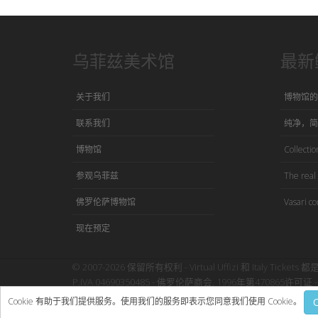
乌菲兹美术馆
最新
关于我们
博物馆的
联系我们
纯净，简
博物馆
Collection
参观乌菲兹
The real 
佛罗伦萨博物馆
Vasari co
现在预定
© 2007-2026 保留所有权利 - Virtual Uffizi 和 Italy Tickets 都
P.IVA 04690350485 - 佛罗伦萨商会, 1996年第470865许可证 - 
使用本网站即表示接受Virtual Uffizi”
条款与细则
-
隐私政策
Cookie 有助于我们提供服务。使用我们的服务即表示您同意我们使用 Cookie。