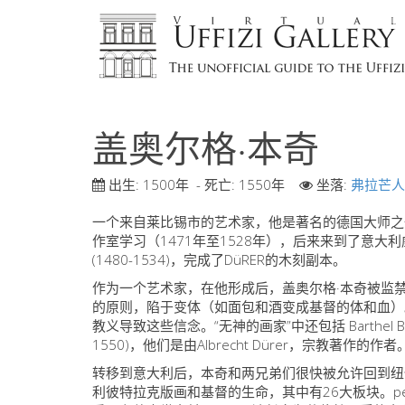
盖奥尔格·本奇
出生:
1500年
- 死亡:
1550年
坐落:
弗拉芒人
一个来自莱比锡市的艺术家，他是著名的德国大师之一；小版
作室学习（1471年至1528年），后来来到了意大利威尼斯
(1480-1534)，完成了DüRER的木刻副本。
作为一个艺术家，在他形成后，盖奥尔格·本奇被监禁
的原则，陷于变体（如面包和酒变成基督的体和血）。他是通过
教义导致这些信念。“无神的画家”中还包括 Barthel Beham (
1550)，他们是由Albrecht Dürer，宗教著作的作者
转移到意大利后，本奇和两兄弟们很快被允许回到纽
利彼特拉克版画和基督的生命，其中有26大板块。p