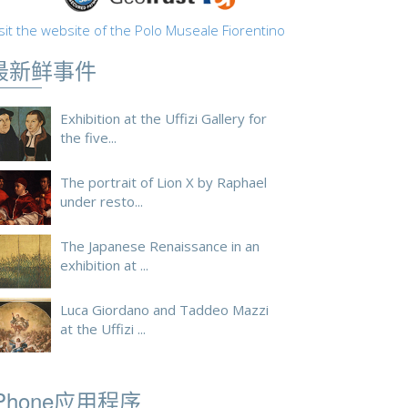
sit the website of the Polo Museale Fiorentino
最新鲜事件
Exhibition at the Uffizi Gallery for
the five...
The portrait of Lion X by Raphael
under resto...
The Japanese Renaissance in an
exhibition at ...
Luca Giordano and Taddeo Mazzi
at the Uffizi ...
iPhone应用程序