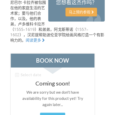
您想看这杰作吗？
尼巴尔·卡拉齐被包围
艺术家
在他的家庭生活的艺
马上预约参观
术家；要与他们合
新展示室厅
作，以及。他的表
弟，卢多维科卡拉齐
佛罗伦萨博物馆
（1555–1619）和弟弟，阿戈斯蒂诺（1557–
巴杰罗美术馆
1602），汉尼拔帮助波伦亚学院绘画风格打造一个有影
响力的。
阅读更多
学院美术馆
巴拉丁画廊
美第奇教堂
圣马可博物馆
考古学博物馆
宝石加工博物馆
伽利略博物馆
Boboli Gardens