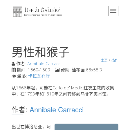
主页
博物馆
信息
历史
男性和猴子
活动 & 展览
主页
>
杰作
游客的评论
作者:
Annibale Carracci
期间:
1560-1609
帮助:
油布画 68x58.3
联系我们
坐落:
卡拉瓦乔厅
参观乌菲兹
从1666年起，可能在Carlo de' Medici红衣主教的收集
中；在1793年和1810年之间转移到乌菲齐美术馆。
现在预定
虚拟之旅
作者:
Annibale Carracci
杰作
展示室
出世在博洛尼亚，阿