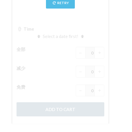
The Arnolfo\'s tower
Vasari Corridor
旧宫
圣母玛利亚
圣十字教堂
现在预定
预约导游
Only Tickets Fast Track Entrance
ZH
ENGLISH
中文
DEUTSCH
FRANÇAIS