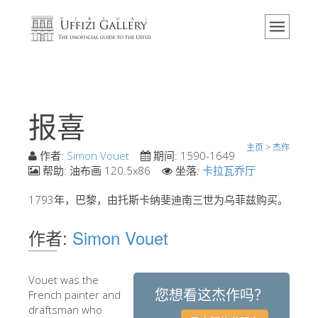
主页
博物馆
信息
历史
报喜
活动 & 展览
主页
>
杰作
游客的评论
作者:
Simon Vouet
期间:
1590-1649
帮助:
油布画 120.5x86
坐落:
卡拉瓦乔厅
联系我们
1793年，巴黎，由托斯卡纳斐迪南三世为乌菲兹购买。
参观乌菲兹
现在预定
作者:
Simon Vouet
虚拟之旅
Vouet was the
杰作
您想看这杰作吗？
French painter and
展示室
draftsman who