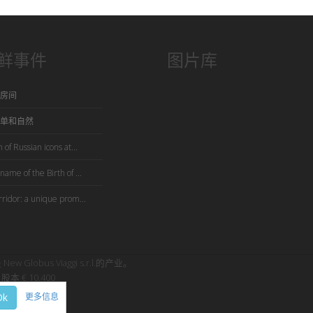
鲜事件
图片库
房间
单和自然
 of Russian icons at...
name of the Birth of ...
rridor: a unique prom...
是 New Globus Viaggi s.r.l.的产业。
股本 € 10.400
Ok
更多信息