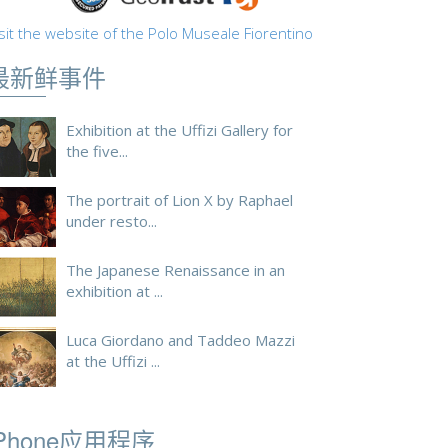
sit the website of the Polo Museale Fiorentino
最新鲜事件
Exhibition at the Uffizi Gallery for
the five...
The portrait of Lion X by Raphael
under resto...
The Japanese Renaissance in an
exhibition at ...
Luca Giordano and Taddeo Mazzi
at the Uffizi ...
iPhone应用程序