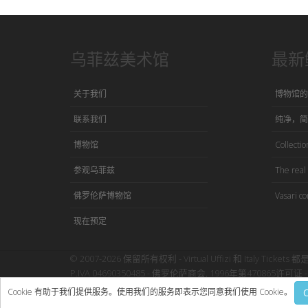
乌菲兹美术馆
最新
关于我们
博物馆的
联系我们
纯净，简
博物馆
Collection
参观乌菲兹
The real 
佛罗伦萨博物馆
Vasari co
现在预定
© 2007-2026 保留所有权利 - Virtual Uffizi 和 Italy Tickets 都
P.IVA 04690350485 - 佛罗伦萨商会, 1996年第470865许可证 - 
使用本网站即表示接受Virtual Uffizi”
条款与细则
-
隐私政策
Cookie 有助于我们提供服务。使用我们的服务即表示您同意我们使用 Cookie。