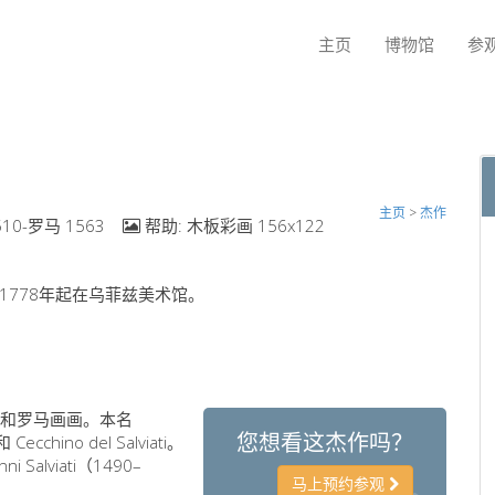
主页
博物馆
参
主页
>
杰作
10-罗马 1563
帮助:
木板彩画 156x122
1778年起在乌菲兹美术馆。
尼亚和罗马画画。本名
您想看这杰作吗？
Cecchino del Salviati。
alviati（1490–
马上预约参观