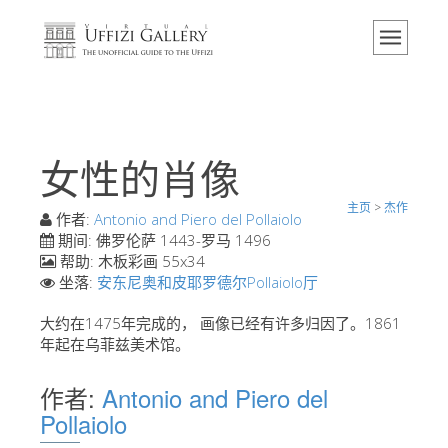
主页
博物馆
信息
历史
女性的肖像
活动 & 展览
主页
>
杰作
游客的评论
作者:
Antonio and Piero del Pollaiolo
期间:
佛罗伦萨 1443-罗马 1496
联系我们
帮助:
木板彩画 55x34
坐落:
安东尼奥和皮耶罗德尔Pollaiolo厅
参观乌菲兹
大约在1475年完成的， 画像已经有许多归因了。1861
现在预定
年起在乌菲兹美术馆。
虚拟之旅
作者:
Antonio and Piero del
杰作
Pollaiolo
展示室