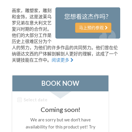
艺术家
画家，雕塑家，雕刻
您想看这杰作吗？
和金饰，这是波莱乌
新展示室厅
罗兄弟在意大利文艺
佛罗伦萨博物馆
马上预约参观
复兴时期的合作对。
他们的大部分工作是
巴杰罗美术馆
历史上很难区分为个
人的努力，为他们的许多作品的共同努力。他们曾在伦
学院美术馆
纳德达文西的尸体解剖解剖人更好的理解，这成了一个
巴拉丁画廊
关键技能在工作中。
阅读更多
美第奇教堂
圣马可博物馆
考古学博物馆
宝石加工博物馆
伽利略博物馆
Boboli Gardens