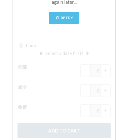
The Arnolfo\'s tower
Vasari Corridor
旧宫
圣母玛利亚
圣十字教堂
现在预定
预约导游
Only Tickets Fast Track Entrance
ZH
ENGLISH
中文
DEUTSCH
FRANÇAIS