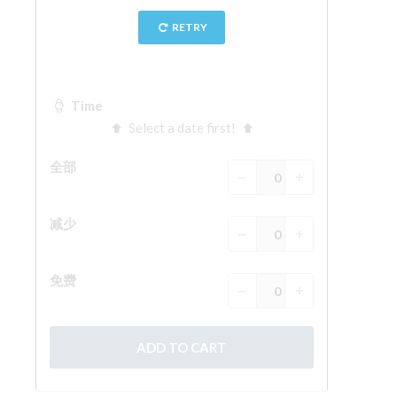
The Arnolfo\'s tower
Vasari Corridor
旧宫
圣母玛利亚
圣十字教堂
现在预定
预约导游
Only Tickets Fast Track Entrance
ZH
ENGLISH
中文
DEUTSCH
FRANÇAIS