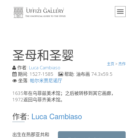
主页
博物馆
信息
历史
圣母和圣婴
活动 & 展览
主页
>
杰作
游客的评论
作者:
Luca Cambiaso
期间:
1527-1585
帮助:
油布画 74.3x59.5
联系我们
坐落:
帕尔米贾尼诺厅
参观乌菲兹
1635年在乌菲兹美术馆；之后被转移到其它画廊，
1972返回乌菲齐美术馆。
现在预定
虚拟之旅
作者:
Luca Cambiaso
杰作
展示室
出生在热那亚共和