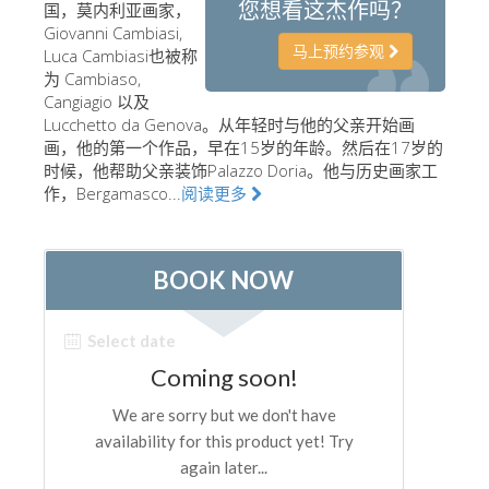
您想看这杰作吗？
国，莫内利亚画家，
艺术家
Giovanni Cambiasi,
马上预约参观
Luca Cambiasi也被称
新展示室厅
为 Cambiaso,
Cangiagio 以及
佛罗伦萨博物馆
Lucchetto da Genova。从年轻时与他的父亲开始画
巴杰罗美术馆
画，他的第一个作品，早在15岁的年龄。然后在17岁的
时候，他帮助父亲装饰Palazzo Doria。他与历史画家工
学院美术馆
作，Bergamasco...
阅读更多
巴拉丁画廊
美第奇教堂
圣马可博物馆
考古学博物馆
宝石加工博物馆
伽利略博物馆
Boboli Gardens