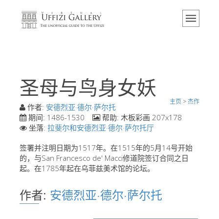
主页
博物馆
信息
历史
圣母与鸟身女妖
活动 & 展览
主页
>
杰作
游客的评论
作者:
安德烈亚·德尔·萨尔托
期间:
1486-1530
帮助:
木板彩画 207x178
联系我们
坐落:
拉斐尔和安德烈亚·德尔·萨尔托厅
参观乌菲兹
签署并注明日期为1517年。在1515年的5月14号开始
的，与San Francesco de' Macci修道院签订合同之日
现在预定
起。在1785年起在乌菲兹美术馆的论坛。
虚拟之旅
作者:
安德烈亚·德尔·萨尔托
杰作
展示室