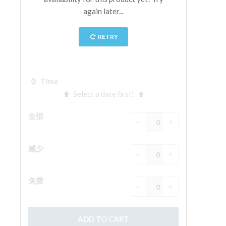
The Arnolfo\'s tower
Vasari Corridor
旧宫
圣母玛利亚
圣十字教堂
现在预定
预约导游
Only Tickets Fast Track Entrance
ZH
ENGLISH
中文
DEUTSCH
FRANÇAIS