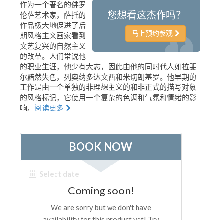
作为一个著名的佛罗
艺术家
您想看这杰作吗？
伦萨艺术家，萨托的
作品极大地促进了后
新展示室厅
马上预约参观
期风格主义画家看到
文艺复兴的自然主义
佛罗伦萨博物馆
的改革。人们常说他
巴杰罗美术馆
的职业生涯，他少有大志，因此由他的同时代人如拉斐
尔黯然失色，列奥纳多达文西和米切朗基罗。他早期的
学院美术馆
工作是由一个单独的非理想主义的和非正式的描写对象
的风格标记，它使用一个复杂的色调和气氛和情绪的影
巴拉丁画廊
响。
阅读更多
美第奇教堂
圣马可博物馆
考古学博物馆
宝石加工博物馆
伽利略博物馆
Boboli Gardens