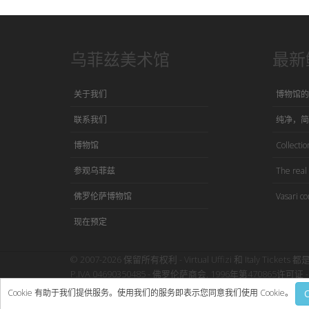
乌菲兹美术馆
最新
关于我们
博物馆的
联系我们
纯净，简
博物馆
Collection
参观乌菲兹
The real 
佛罗伦萨博物馆
Vasari co
现在预定
© 2007-2026 保留所有权利 - Virtual Uffizi 和 Italy Tickets 都
P.IVA 04690350485 - 佛罗伦萨商会, 1996年第470865许可证 - 
使用本网站即表示接受Virtual Uffizi”
条款与细则
-
隐私政策
Cookie 有助于我们提供服务。使用我们的服务即表示您同意我们使用 Cookie。