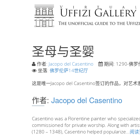
圣母与圣婴
作者:
Jacopo del Casentino
期间:
1290-佛罗
坐落:
佛罗伦萨14世纪厅
这是唯一Jacopo del Casentino签订的作
作者:
Jacopo del Casentino
Casentino was a Florentine painter who specialized 
commissioned for private worship. Along with arti
(1280 – 1348), Casentino helped popularize...
阅读