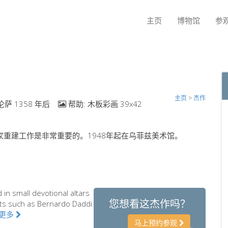
主页
博物馆
参
主页
>
杰作
伦萨 1358 年后
帮助:
木板彩画 39x42
品，对艺术家重建工作是非常重要的。1948年起在乌菲兹美术馆。
in small devotional altars
您想看这杰作吗？
sts such as Bernardo Daddi
更多
马上预约参观