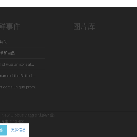
鲜事件
图片库
房间
单和自然
 of Russian icons at...
name of the Birth of ...
rridor: a unique prom...
是 New Globus Viaggi s.r.l.的产业。
股本 € 10.400
Ok
更多信息