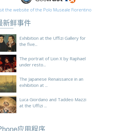
sit the website of the Polo Museale Fiorentino
最新鲜事件
Exhibition at the Uffizi Gallery for
the five...
The portrait of Lion X by Raphael
under resto...
The Japanese Renaissance in an
exhibition at ...
Luca Giordano and Taddeo Mazzi
at the Uffizi ...
iPhone应用程序