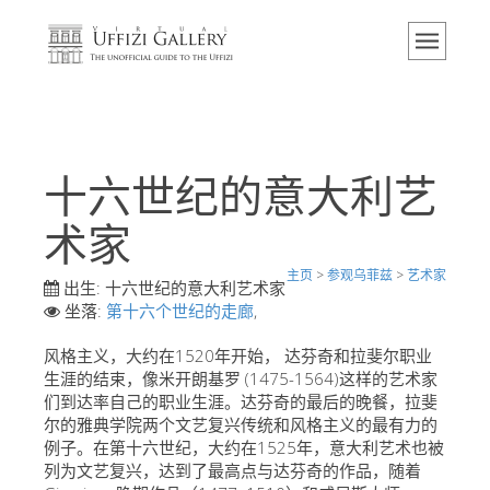
主页
博物馆
信息
历史
十六世纪的意大利艺
活动 & 展览
术家
游客的评论
主页
>
参观乌菲兹
>
艺术家
联系我们
出生:
十六世纪的意大利艺术家
坐落:
第十六个世纪的走廊
,
参观乌菲兹
风格主义，大约在1520年开始， 达芬奇和拉斐尔职业
现在预定
生涯的结束，像米开朗基罗 (1475-1564)这样的艺术家
虚拟之旅
们到达率自己的职业生涯。达芬奇的最后的晚餐，拉斐
尔的雅典学院两个文艺复兴传统和风格主义的最有力的
杰作
例子。在第十六世纪，大约在1525年，意大利艺术也被
列为文艺复兴，达到了最高点与达芬奇的作品，随着
展示室