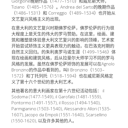
Giorgione晚期作品（1477–1510）和威尼斯大师，
艺术家
Tiziano（1485–1576）。Andrea del Sarto的晚期作品
（1486–1531）和 Correggio（1489–1534）也开始从
新展示室厅
文艺复兴风格主义的出现。
佛罗伦萨博物馆
在意大利的文艺复兴时期佛罗伦萨，佛罗伦萨的行为很
大程度上是天生的伟大的罗马赞助。在这里，绘画、建
巴杰罗美术馆
筑和雕塑是体验意大利文艺复兴的影响的顶峰，艺术家
开始尝试矫饰主义更具表现力的触动，在巴洛克时期的
学院美术馆
自然主义回归。的朱利奥罗马诺生涯（1499–1546）体
现在绘画和建筑风格，后从拉斐尔大师学习不同的罗马
巴拉丁画廊
风格的发展。虽然在佛罗伦萨矫饰的发展可以在Agnolo
美第奇教堂
Bronzino的作品中看到的，叫Il Bronzino（1503–
1572）和丁托列托（1518–1594）也在威尼斯风格定
圣马可博物馆
义了第十六个世纪的意大利艺术。
考古学博物馆
其他著名的意大利画家在第十六世纪活动包括： il
Sodoma (1477-1549), il Garofalo (1481-1559),
宝石加工博物馆
Pontormo (1491-1557), il Rosso (1494-1540),
Parmigianino (1503-1540), Alessandro Allori (1535-
伽利略博物馆
1607), Jacopo da Empoli (1551-1640), Scarsellino
Boboli Gardens
(1550-1620), 以及许多其他的人。