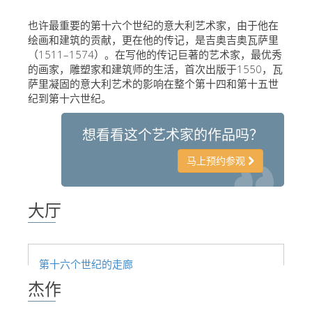
The Arnolfo\'s tower
也许最重要的第十六个世纪的意大利艺术家，由于他在
Vasari Corridor
绘画和建筑的贡献，更在他的传记，是吉奥吉奥瓦萨里
（1511–1574）。在写他的传记巨著的艺术家，最优秀
旧宫
的画家，雕塑家和建筑师的生活，首次出版于1550，瓦
圣母玛利亚
萨里凝固的意大利艺术的影响在整个第十四和第十五世
纪到第十六世纪。
圣十字教堂
现在预定
想看看这个艺术家的作品吗？
预约导游
马上预约参观
Only Tickets Fast Track Entrance
大厅
ZH
ENGLISH
中文
第十六个世纪的走廊
DEUTSCH
杰作
FRANÇAIS