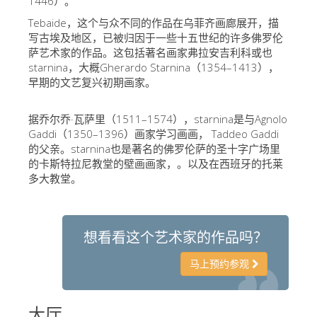
1446）。
艺术家
Tebaide，这个与众不同的作品在乌菲齐画廊展开，描
写古埃及地区，已被归因于一些十五世纪的许多佛罗伦
新展示室厅
萨艺术家的作品。这包括著名画家弗拉安吉利科或也
佛罗伦萨博物馆
starnina，大概Gherardo Starnina（1354–1413），
早期的文艺复兴初期画家。
巴杰罗美术馆
学院美术馆
据乔尔乔·瓦萨里（1511–1574），starnina是与Agnolo
Gaddi（1350–1396）画家学习画画， Taddeo Gaddi
巴拉丁画廊
的父亲。starnina也是著名的佛罗伦萨的圣十字广场里
的卡斯特拉尼教堂的壁画画家，。以及在西班牙的托莱
美第奇教堂
多大教堂。
圣马可博物馆
考古学博物馆
想看看这个艺术家的作品吗？
宝石加工博物馆
马上预约参观
伽利略博物馆
Boboli Gardens
大厅