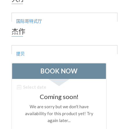
The Arnolfo\'s tower
Vasari Corridor
国际哥特式厅
旧宫
杰作
圣母玛利亚
圣十字教堂
提贝
现在预定
预约导游
Only Tickets Fast Track Entrance
ZH
ENGLISH
中文
DEUTSCH
FRANÇAIS