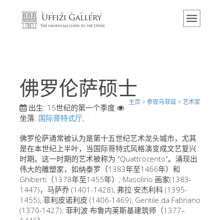
主页
博物馆
信息
历史
佛罗伦萨硕士
活动 & 展览
主页
>
参观乌菲兹
>
艺术家
游客的评论
出生:
15世纪的第一个季度
坐落:
国际哥特式厅
,
联系我们
佛罗伦萨通常被认为是第十五世纪艺术龙头城市，尤其
参观乌菲兹
是在本世纪上半叶，当国际哥特式风格演变成文艺复兴
时期。这一时期的艺术被称为 "Quattrocento"。涌现出
现在预定
伟大的雕塑家，如纳泰罗（1383年至1466年）和
虚拟之旅
Ghiberti（1378年至1455年）; Masolino 画家(1383-
1447)，马萨乔 (1401-1428), 弗拉·安杰利科 (1395-
杰作
1455), 菲利皮诺利皮 (1406-1469), Gentile da Fabriano
(1370-1427); 菲利波·布鲁内莱斯基建筑师（1377–
展示室