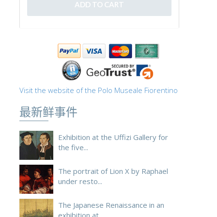
ESPAÑOL
Visit the website of the Polo Museale Fiorentino
最新鲜事件
Exhibition at the Uffizi Gallery for
the five...
The portrait of Lion X by Raphael
under resto...
The Japanese Renaissance in an
exhibition at ...