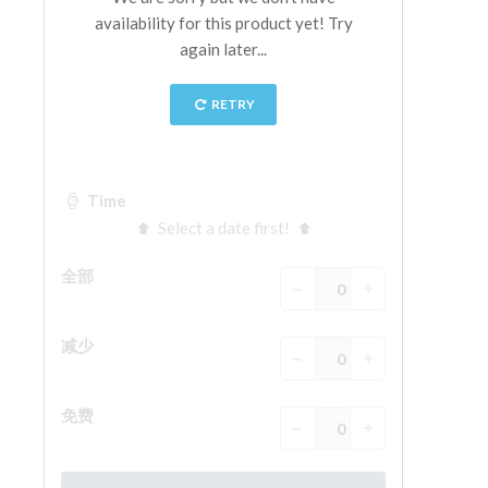
The Arnolfo\'s tower
Vasari Corridor
旧宫
圣母玛利亚
圣十字教堂
现在预定
预约导游
Only Tickets Fast Track Entrance
ZH
ENGLISH
中文
DEUTSCH
FRANÇAIS