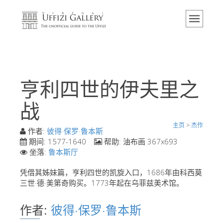
主页
博物馆
信息
历史
亨利四世的伊夫里之
活动 & 展览
战
游客的评论
主页
>
杰作
联系我们
作者:
彼得·保罗·鲁本斯
期间:
1577-1640
帮助:
油布画 367x693
参观乌菲兹
坐落:
鲁本斯厅
现在预定
凭借其姊妹篇，亨利四世的凯旋入口，1686年由科西莫
虚拟之旅
三世·德·美第奇购买。1773年起在乌菲兹美术馆。
杰作
作者:
彼得·保罗·鲁本斯
展示室