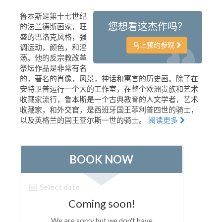
艺术家
鲁本斯是第十七世纪
您想看这杰作吗？
的法兰德斯画家，旺
新展示室厅
盛的巴洛克风格，强
马上预约参观
佛罗伦萨博物馆
调运动，颜色，和淫
荡。他的反宗教改革
巴杰罗美术馆
祭坛作品是非常有名
的，著名的肖像，风景，神话和寓言的历史画。除了在
学院美术馆
安特卫普运行一个大的工作室，在整个欧洲贵族和艺术
收藏家流行，鲁本斯是一个古典教育的人文学者，艺术
巴拉丁画廊
收藏家，和外交官，是西班牙国王菲利普四世的骑士，
美第奇教堂
以及英格兰的国王查尔斯一世的骑士。
阅读更多
圣马可博物馆
考古学博物馆
宝石加工博物馆
伽利略博物馆
Boboli Gardens