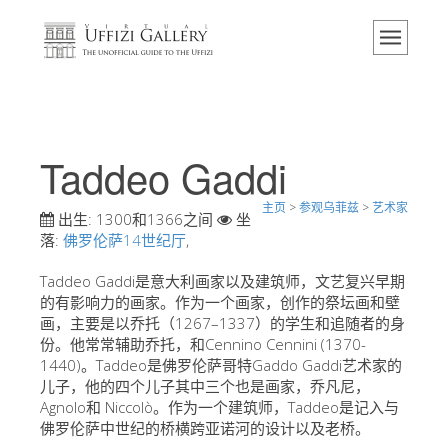
主页
博物馆
信息
历史
Taddeo Gaddi
活动 & 展览
主页
>
参观乌菲兹
>
艺术家
游客的评论
出生:
1300和1366之间
坐
落:
佛罗伦萨14世纪厅
,
联系我们
Taddeo Gaddi是意大利画家以及建筑师，文艺复兴早期
参观乌菲兹
的有影响力的画家。作为一个画家，创作的祭坛画和壁
画，主要是以乔托（1267–1337）的学生和追随者的身
现在预定
份。他常常辅助乔托，和Cennino Cennini (1370-
虚拟之旅
1440)。Taddeo是佛罗伦萨哥特Gaddo Gaddi艺术家的
儿子，他的四个儿子其中三个也是画家，乔凡尼，
杰作
Agnolo和 Niccolò。作为一个建筑师，Taddeo是记入与
佛罗伦萨中世纪的桥横跨亚诺河的设计以及老桥。
展示室