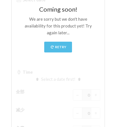
The Arnolfo\'s tower
Vasari Corridor
旧宫
圣母玛利亚
圣十字教堂
现在预定
预约导游
Only Tickets Fast Track Entrance
ZH
ENGLISH
中文
DEUTSCH
FRANÇAIS