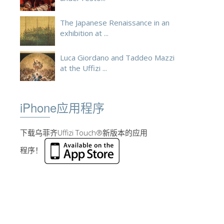
The Japanese Renaissance in an
exhibition at ...
Luca Giordano and Taddeo Mazzi
at the Uffizi ...
iPhone应用程序
下载乌菲齐Uffizi Touch®新版本的应用
程序！