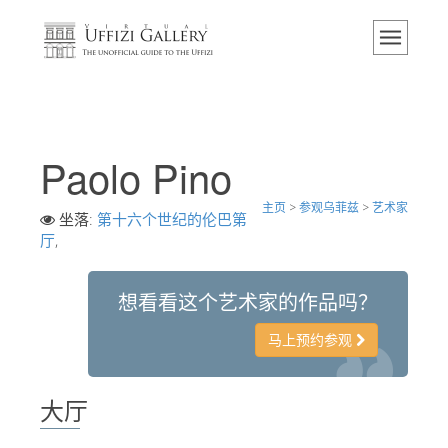
主页
博物馆
信息
历史
Paolo Pino
活动 & 展览
主页
>
参观乌菲兹
>
艺术家
游客的评论
坐落:
第十六个世纪的伦巴第
厅
,
联系我们
参观乌菲兹
想看看这个艺术家的作品吗？
现在预定
马上预约参观
虚拟之旅
杰作
大厅
展示室