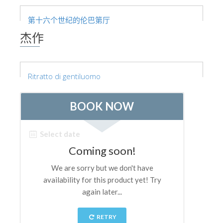
艺术家
第十六个世纪的伦巴第厅
新展示室厅
杰作
佛罗伦萨博物馆
巴杰罗美术馆
Ritratto di gentiluomo
学院美术馆
巴拉丁画廊
美第奇教堂
圣马可博物馆
考古学博物馆
宝石加工博物馆
伽利略博物馆
Boboli Gardens