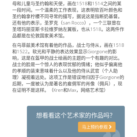
母和儿童与圣约翰和天使，画在1518和1514之间的某
艺术家
一段时间。一个温柔的工作表现，这表明软百叶颜色和
圣约翰拿柠檬不同寻常的描写，据说这是指断奶基督。
新展示室厅
还有他的表示，圣罗克（san Rocco），一个三联曾在
佛罗伦萨博物馆
圣塔玛丽亚斯卡拉维罗纳左翼板，也从1518。这两件作
品都是在伦敦国家美术馆。
巴杰罗美术馆
在乌菲兹美术馆有着他的作品，战士与侍从，画在1518
学院美术馆
和1522。软光和平静的表达效果显示Giorgione的影
响，这是在盔甲的战士绘画的主题的一个有趣的对比。
巴拉丁画廊
战士的脸是一个惊人的表现忧郁的情绪；他似乎偏离他
的孝顺的装束意味着什么以及他的侍从武官（个人助
美第奇教堂
理）凝视着远处。这项工作是错误地归因于Giorgione的
后期，一度被认为是著名的雇佣军的肖像（佣兵），现
圣马可博物馆
在证明不是这样。（Kren和Max，网络艺术馆）
考古学博物馆
宝石加工博物馆
想看看这个艺术家的作品吗？
伽利略博物馆
马上预约参观
Boboli Gardens