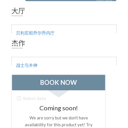
The Arnolfo\'s tower
大厅
Vasari Corridor
旧宫
圣母玛利亚
贝利尼和乔尔乔内厅
杰作
圣十字教堂
现在预定
预约导游
战士与乡绅
Only Tickets Fast Track Entrance
ZH
ENGLISH
中文
DEUTSCH
FRANÇAIS