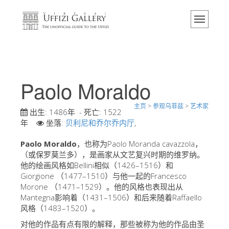
主页
博物馆
信息
历史
Paolo Moraldo
活动 & 展览
主页
>
参观乌菲兹
>
艺术家
游客的评论
出生:
1486年
- 死亡:
1522
年
坐落:
贝利尼和乔尔乔内厅
,
联系我们
Paolo Moraldo
，也称为Paolo Moranda cavazzola，
参观乌菲兹
（或保罗莫兰多），是画家从文艺复兴时期的维罗纳。
他的绘画风格如Bellini相似（1426–1516）和
现在预定
Giorgione （1477–1510）与他一起的Francesco
虚拟之旅
Morone （1471–1529）。他的风格也表现出从
Mantegna影响着（1431–1506）和后来随着Raffaello
杰作
风格（1483–1520）。
展示室
对他的作品有点有限的解释，那些被称为他的作品由圣