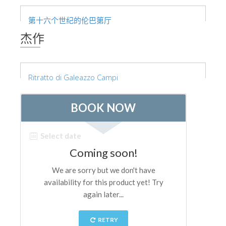
艺术家
第十六个世纪的伦巴第厅
新展示室厅
杰作
佛罗伦萨博物馆
巴杰罗美术馆
Ritratto di Galeazzo Campi
学院美术馆
巴拉丁画廊
美第奇教堂
圣马可博物馆
考古学博物馆
宝石加工博物馆
伽利略博物馆
Boboli Gardens