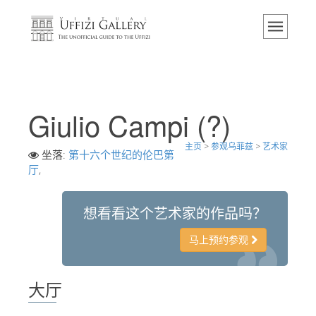
主页
博物馆
信息
历史
Giulio Campi (?)
活动 & 展览
主页
>
参观乌菲兹
>
艺术家
游客的评论
坐落:
第十六个世纪的伦巴第
厅
,
联系我们
参观乌菲兹
想看看这个艺术家的作品吗？
现在预定
马上预约参观
虚拟之旅
杰作
大厅
展示室