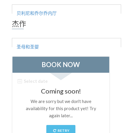
The Arnolfo\'s tower
Vasari Corridor
贝利尼和乔尔乔内厅
杰作
旧宫
圣母玛利亚
圣十字教堂
圣母和圣婴
现在预定
预约导游
Only Tickets Fast Track Entrance
ZH
ENGLISH
中文
DEUTSCH
FRANÇAIS