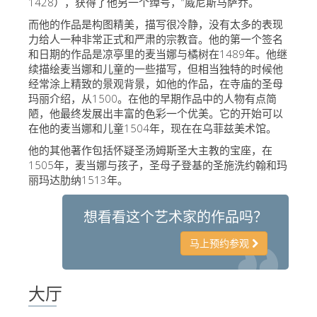
1428），获得了他另一个绰号，“威尼斯马萨乔。
艺术家
而他的作品是构图精美，描写很冷静，没有太多的表现
力给人一种非常正式和严肃的宗教音。他的第一个签名
新展示室厅
和日期的作品是凉亭里的麦当娜与橘树在1489年。他继
佛罗伦萨博物馆
续描绘麦当娜和儿童的一些描写，但相当独特的时候他
经常涂上精致的景观背景，如他的作品，在寺庙的圣母
巴杰罗美术馆
玛丽介绍，从1500。在他的早期作品中的人物有点简
陋，他最终发展出丰富的色彩一个优美。它的开始可以
学院美术馆
在他的麦当娜和儿童1504年，现在在乌菲兹美术馆。
巴拉丁画廊
他的其他著作包括怀疑圣汤姆斯圣大主教的宝座，在
1505年，麦当娜与孩子，圣母子登基的圣施洗约翰和玛
美第奇教堂
丽玛达肋纳1513年。
圣马可博物馆
想看看这个艺术家的作品吗？
考古学博物馆
马上预约参观
宝石加工博物馆
伽利略博物馆
大厅
Boboli Gardens