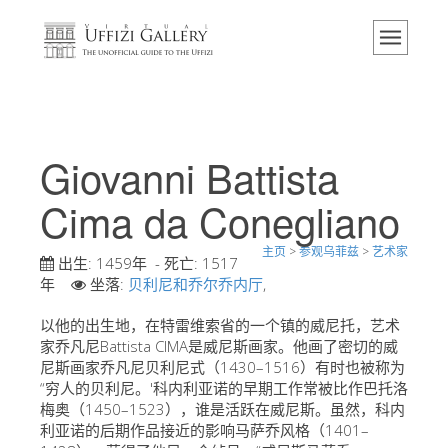
主页
博物馆
信息
历史
Giovanni Battista
活动 & 展览
Cima da Conegliano
游客的评论
主页
>
参观乌菲兹
>
艺术家
联系我们
出生:
1459年
- 死亡:
1517
年
坐落:
贝利尼和乔尔乔内厅
,
参观乌菲兹
以他的出生地，在特雷维索省的一个镇的威尼托，艺术
现在预定
家乔凡尼Battista CIMA是威尼斯画家。他画了密切的威
虚拟之旅
尼斯画家乔凡尼贝利尼式（1430–1516）有时也被称为
“穷人的贝利尼。'科内利亚诺的早期工作常被比作巴托洛
杰作
梅奥（1450–1523），谁是活跃在威尼斯。虽然，科内
利亚诺的后期作品接近的影响马萨乔风格（1401–
展示室