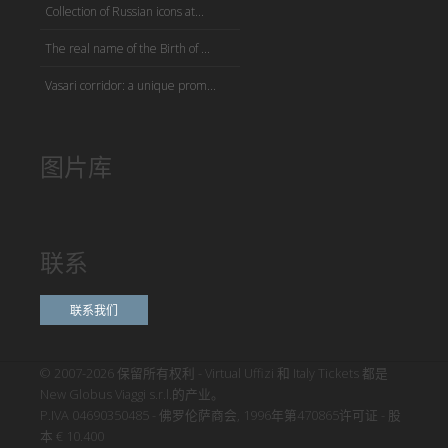
Collection of Russian icons at...
The real name of the Birth of ...
Vasari corridor: a unique prom...
图片库
联系
联系我们
© 2007-2026 保留所有权利 - Virtual Uffizi 和 Italy Tickets 都是
New Globus Viaggi s.r.l.的产业。
P.IVA 04690350485 - 佛罗伦萨商会, 1996年第470865许可证 - 股
本 € 10.400