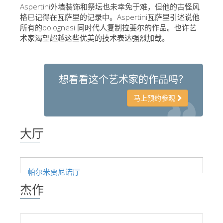
The Arnolfo\'s tower
Aspertini外墙装饰和祭坛也未幸免于难，但他的古怪风
格已记得在瓦萨里的记录中。Aspertini瓦萨里引述说他
Vasari Corridor
所有的bolognesi 同时代人复制拉斐尔的作品。也许艺
术家渴望超越这些优美的技术表达强烈加载。
旧宫
圣母玛利亚
圣十字教堂
想看看这个艺术家的作品吗？
现在预定
马上预约参观
预约导游
Only Tickets Fast Track Entrance
大厅
ZH
ENGLISH
帕尔米贾尼诺厅
中文
杰作
DEUTSCH
FRANÇAIS