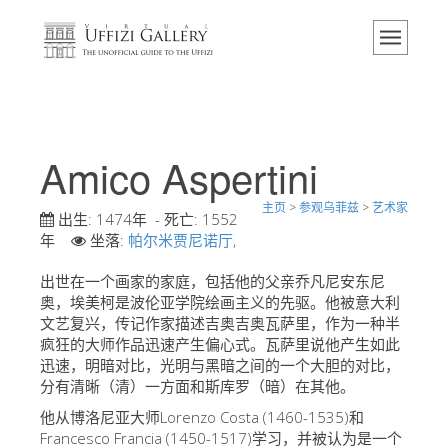
主页
博物馆
信息
历史
Amico Aspertini
活动 & 展览
主页
>
参观乌菲兹
>
艺术家
游客的评论
出生:
1474年
- 死亡:
1552
年
坐落:
帕尔米贾尼诺厅
,
联系我们
出世在一个画家的家庭，包括他的父亲乔凡尼安东尼
参观乌菲兹
奥，埃美柯是波伦亚学院绘画主义的先驱。他被意大利
文艺复兴，传记作家描述吉奥吉奥瓦萨里，作为一种半
现在预定
疯狂的大师作品迅速产生偏心式。瓦萨里说他产生如此
虚拟之旅
迅速，明暗对比，光明与黑暗之间的一个大胆的对比，
分有清晰（清）一方面和斯库罗（暗）在其他。
杰作
他从博洛尼亚大师Lorenzo Costa (1460-1535)和
展示室
Francesco Francia (1450-1517)学习，并被认为是一个