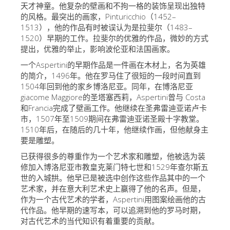
天才神童。他复杂的壁画和不拘一格的装饰呈现出独特
艺术家
的风格。最突出的画家，Pinturicchio（1452–
1513），他的作品有时被误认为是拉斐尔（1483–
新展示室厅
1520）早期的工作。拉斐尔的优雅的作品，微妙的方式
佛罗伦萨博物馆
提出，优雅的举止，影响波伦亚和法国画家。
一个Aspertini的早期作品是一件画在木材上，名为英雄
巴杰罗美术馆
的简介，1496年。他在罗马住了很短的一段时间直到
学院美术馆
1504年回到他的家乡博洛尼亚。同年，在博洛尼亚
giacome Maggiore的圣塔塞西莉，Aspertini曾与 Costa
巴拉丁画廊
和Francia完成了壁画工作。他继续在圣弗雷迪亚诺卢卡
市，1507年至1509期间在弗雷迪亚诺圣殿十字教堂。
美第奇教堂
1510年后，在随后的几十年，他继续作画，但他献身主
要是雕塑。
圣马可博物馆
已获得很多的尊重作为一个艺术家和雕塑，他被选为装
考古学博物馆
修加入博洛尼亚市教皇克莱门特七世和1529年查尔斯五
世的入城拱。他早已是被选中创作这些作品其中的一个
宝石加工博物馆
艺术家，并在意大利艺术史上赢得了他的名声。但是，
伽利略博物馆
作为一个古代艺术的学者，Aspertini用图案绘画他的古
代作品。他早期的速写本，可以追溯到他的罗马时期，
Boboli Gardens
对古代艺术的当代知识有着重要的贡献。