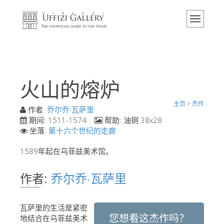
主页
博物馆
信息
历史
火山的熔炉
活动 & 展览
主页
>
杰作
游客的评论
作者:
乔尔乔·瓦萨里
期间:
1511-1574
帮助:
油铜 38x28
联系我们
坐落:
第十六个世纪的走廊
参观乌菲兹
1589年起在乌菲兹美术馆。
现在预定
作者:
乔尔乔·瓦萨里
虚拟之旅
杰作
瓦萨里的生活是紧密
您想看这杰作吗？
展示室
地结合在乌菲兹美术