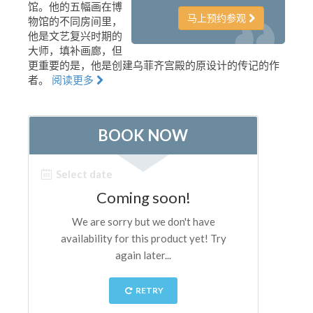
馆。他的五幅画在博
艺术家
马上预约参观
物馆的不同房间里，
他是文艺复兴时期的
新展示室厅
大师，填补画廊，但
更重要的是，他是创建乌菲齐宫殿的原设计的传记的作
佛罗伦萨博物馆
者。
阅读更多
巴杰罗美术馆
学院美术馆
巴拉丁画廊
美第奇教堂
圣马可博物馆
考古学博物馆
宝石加工博物馆
伽利略博物馆
Boboli Gardens