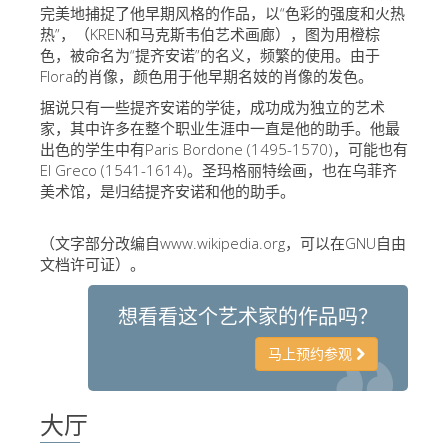
The Arnolfo\'s tower
完美地捕捉了他早期风格的作品，以“色彩的强度和火热
热”，（KREN和马克斯韦伯艺术画廊），图为用橙棕
Vasari Corridor
色，被命名为“提齐安诺”的名义，频繁的使用。由于
Flora的肖像，颜色用于他早期名妓的肖像的发色。
旧宫
据说只有一些提齐安诺的学徒，成功成为独立的艺术
圣母玛利亚
家，其中许多在整个职业生涯中一直是他的助手。他最
出色的学生中有Paris Bordone (1495-1570)，可能也有
圣十字教堂
El Greco (1541-1614)。圣玛格丽特绘画，也在乌菲齐
现在预定
美术馆，是归结提齐安诺和他的助手。
预约导游
（文字部分改编自www.wikipedia.org，可以在GNU自由
Only Tickets Fast Track Entrance
文档许可证）。
ZH
想看看这个艺术家的作品吗？
ENGLISH
马上预约参观
中文
DEUTSCH
大厅
FRANÇAIS