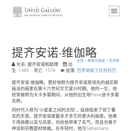
主页
博物馆
信息
历史
提齐安诺·维伽略
活动 & 展览
主页
>
参观乌菲兹
>
艺术家
游客的评论
化名:
提齐安诺和助理
出
生:
1485
- 死亡:
1576
坐落:
巴罗奇和丁托列托厅
,
联系我们
提齐安诺·维伽略，更好地称为提齐安诺是领先的威尼斯
参观乌菲兹
画派的画家在第十六世纪文艺复兴时期。他的一生，他
经常被称为大卡多雷期间，从他的出生地Pieve迪卡多雷
现在预定
名称。
虚拟之旅
同时代人称为“小星星之间的太阳”，延续结束了但丁著
名的天堂。提齐安诺是最多才多艺的意大利画家。他善
杰作
于用画像以及与风景，也给他带来了名气，而且也善于
展示室
神话和宗教题材体裁。在年轻时，他与Sebastiano