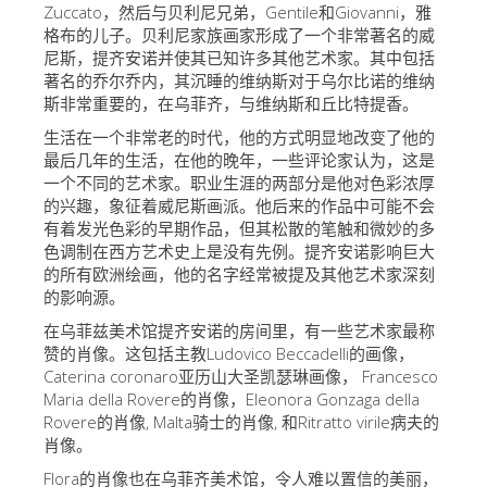
Zuccato，然后与贝利尼兄弟，Gentile和Giovanni，雅
艺术家
格布的儿子。贝利尼家族画家形成了一个非常著名的威
尼斯，提齐安诺并使其​​已知许多其他艺术家。其中包括
新展示室厅
著名的乔尔乔内，其沉睡的维纳斯对于乌尔比诺的维纳
佛罗伦萨博物馆
斯非常重要的，在乌菲齐，与维纳斯和丘比特提香。
生活在一个非常老的时代，他的方式明显地改变了他的
巴杰罗美术馆
最后几年的生活，在他的晚年，一些评论家认为，这是
学院美术馆
一个不同的艺术家。职业生涯的两部分是他对色彩浓厚
的兴趣，象征着威尼斯画派。他后来的作品中可能不会
巴拉丁画廊
有着发光色彩的早期作品，但其松散的笔触和微妙的多
色调制在西方艺术史上是没有先例。提齐安诺影响巨大
美第奇教堂
的所有欧洲绘画，他的名字经常被提及其他艺术家深刻
的影响源。
圣马可博物馆
在乌菲兹美术馆提齐安诺的房间里，有一些艺术家最称
考古学博物馆
赞的肖像。这包括主教Ludovico Beccadelli的画像，
Caterina coronaro亚历山大圣凯瑟琳画像， Francesco
宝石加工博物馆
Maria della Rovere的肖像，Eleonora Gonzaga della
伽利略博物馆
Rovere的肖像, Malta骑士的肖像, 和Ritratto virile病夫的
肖像。
Boboli Gardens
Flora的肖像也在乌菲齐美术馆，令人难以置信的美丽，